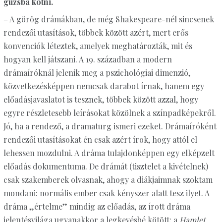
gúzsba kötni.
– A görög drámákban, de még Shakespeare-nél sincsenek
rendezői utasítások, többek között azért, mert erős
konvenciók léteztek, amelyek meghatározták, mit és
hogyan kell játszani. A 19. században a modern
drámaíróknál jelenik meg a pszichológiai dimenzió,
közvetkezésképpen nemcsak darabot írnak, hanem egy
előadásjavaslatot is tesznek, többek között azzal, hogy
egyre részletesebb leírásokat közölnek a színpadképekről.
Jó, ha a rendező, a dramaturg ismeri ezeket. Drámaíróként
rendezői utasításokat én csak azért írok, hogy attól el
lehessen mozdulni. A dráma tulajdonképpen egy elképzelt
előadás dokumentuma. De drámát (tisztelet a kivételnek)
csak szakemberek olvasnak, ahogy a diákjaimnak szoktam
mondani: normális ember csak kényszer alatt tesz ilyet. A
dráma „értelme” mindig az előadás, az írott dráma
jelentésvilága ugyanakkor a legkevésbé kötött: a
Hamlet