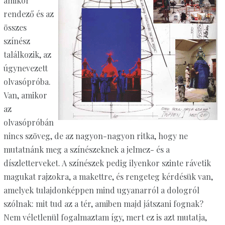
amikor
rendező és az
összes
színész
találkozik, az
úgynevezett
olvasópróba.
Van, amikor
az
olvasópróbán
nincs szöveg, de az nagyon-nagyon ritka, hogy ne
mutatnánk meg a színészeknek a jelmez- és a
díszletterveket. A színészek pedig ilyenkor szinte rávetik
magukat rajzokra, a makettre, és rengeteg kérdésük van,
amelyek tulajdonképpen mind ugyanarról a dologról
szólnak: mit tud az a tér, amiben majd játszani fognak?
Nem véletlenül fogalmaztam így, mert ez is azt mutatja,