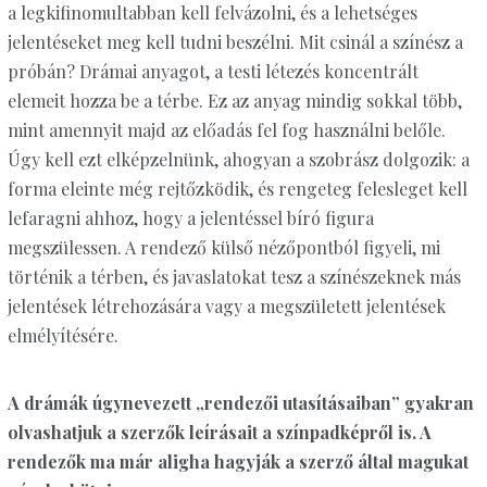
a legkifinomultabban kell felvázolni, és a lehetséges
jelentéseket meg kell tudni beszélni. Mit csinál a színész a
próbán? Drámai anyagot, a testi létezés koncentrált
elemeit hozza be a térbe. Ez az anyag mindig sokkal több,
mint amennyit majd az előadás fel fog használni belőle.
Úgy kell ezt elképzelnünk, ahogyan a szobrász dolgozik: a
forma eleinte még rejtőzködik, és rengeteg felesleget kell
lefaragni ahhoz, hogy a jelentéssel bíró figura
megszülessen. A rendező külső nézőpontból figyeli, mi
történik a térben, és javaslatokat tesz a színészeknek más
jelentések létrehozására vagy a megszületett jelentések
elmélyítésére.
A drámák úgynevezett „rendezői utasításaiban” gyakran
olvashatjuk a szerzők leírásait a színpadképről is. A
rendezők ma már aligha hagyják a szerző által magukat