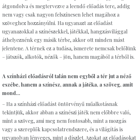
átgondolva és megtervezve a leendő előadás tere, addig
nem vagy csak nagyon felszínesen lehet magához a
szöveghez hozzányúlni. Ha ugyanazt az előadást
ugyanazokkal a színészekkel, játékkal, hangzásvilággal
áthelyeznénk egy másik térbe, akkor ott minden mást
jelentene. A térnek ez a tudása, ismerete nemcsak belőlünk
– játszók, alkotók, nézők – jön, hanem magából a térből is.
A színházi előadásról talán nem egyből a tér jut a néző
eszébe, hanem a színész, annak a játéka, a szöveg, amit
mond…
– Ha a színházi előadást öntörvényű műalkotásnak
tekintjük, akkor abban a színészi játék nem előbbre való,
mint a szöveg, ami meg nem fontosabb, mint a mozgás
vagy a szereplők kapcsolatrendszere, és a világítás is
ugyanolyan lényeges, mint a díszlet. Azokat az előadásokat