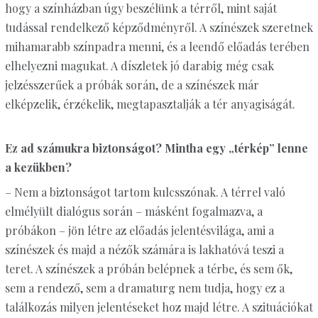
hogy a színházban úgy beszélünk a térről, mint saját
tudással rendelkező képződményről. A színészek szeretnek
mihamarabb színpadra menni, és a leendő előadás terében
elhelyezni magukat. A díszletek jó darabig még csak
jelzésszerűek a próbák során, de a színészek már
elképzelik, érzékelik, megtapasztalják a tér anyagiságát.
Ez ad számukra biztonságot? Mintha egy „térkép” lenne
a kezükben?
– Nem a biztonságot tartom kulcsszónak. A térrel való
elmélyült dialógus során – másként fogalmazva, a
próbákon – jön létre az előadás jelentésvilága, ami a
színészek és majd a nézők számára is lakhatóvá teszi a
teret. A színészek a próbán belépnek a térbe, és sem ők,
sem a rendező, sem a dramaturg nem tudja, hogy ez a
találkozás milyen jelentéseket hoz majd létre. A szituációkat