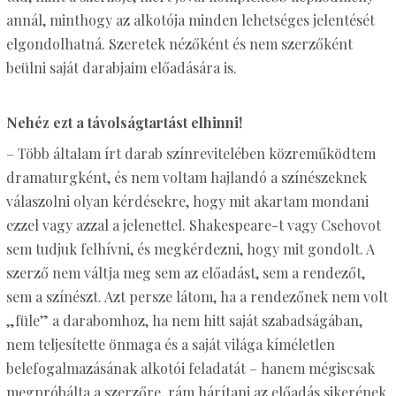
annál, minthogy az alkotója minden lehetséges jelentését
elgondolhatná. Szeretek nézőként és nem szerzőként
beülni saját darabjaim előadására is.
Nehéz ezt a távolságtartást elhinni!
– Több általam írt darab színrevitelében közreműködtem
dramaturgként, és nem voltam hajlandó a színészeknek
válaszolni olyan kérdésekre, hogy mit akartam mondani
ezzel vagy azzal a jelenettel. Shakespeare-t vagy Csehovot
sem tudjuk felhívni, és megkérdezni, hogy mit gondolt. A
szerző nem váltja meg sem az előadást, sem a rendezőt,
sem a színészt. Azt persze látom, ha a rendezőnek nem volt
„füle” a darabomhoz, ha nem hitt saját szabadságában,
nem teljesítette önmaga és a saját világa kíméletlen
belefogalmazásának alkotói feladatát – hanem mégiscsak
megpróbálta a szerzőre, rám hárítani az előadás sikerének