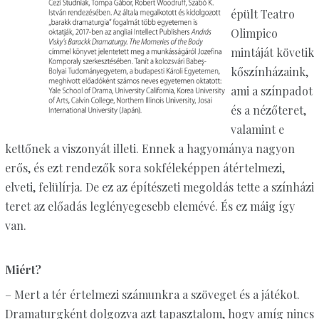
épült Teatro
Olimpico
mintáját követik
kőszínházaink,
ami a színpadot
és a nézőteret,
valamint e
kettőnek a viszonyát illeti. Ennek a hagyománya nagyon
erős, és ezt rendezők sora sokféleképpen átértelmezi,
elveti, felülírja. De ez az építészeti megoldás tette a színházi
teret az előadás leglényegesebb elemévé. És ez máig így
van.
Miért?
– Mert a tér értelmezi számunkra a szöveget és a játékot.
Dramaturgként dolgozva azt tapasztalom, hogy amíg nincs