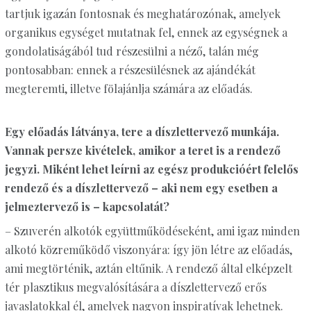
tartjuk igazán fontosnak és meghatározónak, amelyek
organikus egységet mutatnak fel, ennek az egységnek a
gondolatiságából tud részesülni a néző, talán még
pontosabban: ennek a részesülésnek az ajándékát
megteremti, illetve fölajánlja számára az előadás.
Egy előadás látványa, tere a díszlettervező munkája.
Vannak persze kivételek, amikor a teret is a rendező
jegyzi. Miként lehet leírni az egész produkcióért felelős
rendező és a díszlettervező – aki nem egy esetben a
jelmeztervező is – kapcsolatát?
– Szuverén alkotók együttműködéseként, ami igaz minden
alkotó közreműködő viszonyára: így jön létre az előadás,
ami megtörténik, aztán eltűnik. A rendező által elképzelt
tér plasztikus megvalósítására a díszlettervező erős
javaslatokkal él, amelyek nagyon inspiratívak lehetnek.