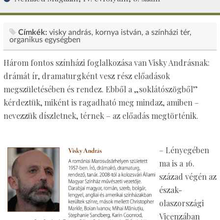
Címkék:
visky andrás
kornya istván
a színházi tér
organikus egységben
Három fontos színházi foglalkozása van Visky Andrásnak:
drámát ír, dramaturgként vesz rész előadások
megszületésében és rendez. Ebből a „soklátószögből”
kérdeztük, miként is ragadható meg mindaz, amiben –
nevezzük díszletnek, térnek – az előadás megtörténik.
– Lényegében
ma is a 16.
század végén az
észak-
olaszországi
Vicenzában