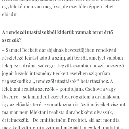
egyféleképpen van megírva, de ezerféleképpen lehet
előadni.
A rendezői utasításokból kiderül: vannak teret értő
szerzők?
– Samuel Beckett darabjainak bevezetőjében rendkívül
részletező leírást adott a színpadi térről, amelyet valóban
leképez a dráma szövege. Tegyük azonban hozzá: a szerző
jogait kezelő intézmény Beckett esetében szigorúan
ragaszkodik a „rendezői utasítások” betartásához. A
lélektani realista szerzők – gondoljunk Csehovra vagy
Ibsenre – sok mindent szerettek rögzíteni a drámákban,
így az előadás terére vonatkozóan is. Az ő műveiket viszont
ma már nem lélektani realista darabokként olvassuk,
értelmezzük... De említhetném Brechtet, aki azt mondta:
meg kell szüntetni a színpad mágiáját, meg kell mutatni a