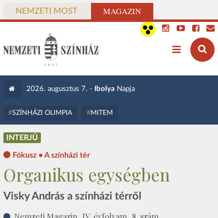
MAGAZIN
NEMZETI MOST
2026. augusztus 7. -
Ibolya
Napja
SZÍNHÁZI OLIMPIA
MITEM
INTERJÚ
Fókusz • A színházi tér
Organikus egységben
Visky András a színházi térről
Nemzeti Magazin, IV. évfolyam, 8. szám