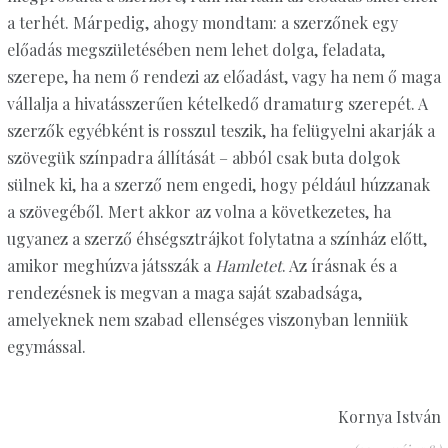
a terhét. Márpedig, ahogy mondtam: a szerzőnek egy
előadás megszületésében nem lehet dolga, feladata,
szerepe, ha nem ő rendezi az előadást, vagy ha nem ő maga
vállalja a hivatásszerűen kételkedő dramaturg szerepét. A
szerzők egyébként is rosszul teszik, ha felügyelni akarják a
szövegük színpadra állítását – abból csak buta dolgok
sülnek ki, ha a szerző nem engedi, hogy például húzzanak
a szövegéből. Mert akkor az volna a következetes, ha
ugyanez a szerző éhségsztrájkot folytatna a színház előtt,
amikor meghúzva játsszák a
Hamletet
. Az írásnak és a
rendezésnek is megvan a maga saját szabadsága,
amelyeknek nem szabad ellenséges viszonyban lenniük
egymással.
Kornya István