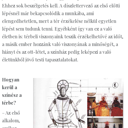
Ehhez sok beszélgetés kell. A díszlettervező az első előtti
lépésnél már bekapcsolódik a munkába, ami
elengedhetetlen, mert a tér érzékelése nélkül egyetlen
lépést sem tudunk tenni. Egyébként így van ez a való
életben is: térbeli viszonyaink teszik érzékelhetővé az időt,
a másik ember hozzánk való viszonyának a minőségét, a
hiányt és az ott-létet, a színház pedig leképezi a való
életünkből jövő testi tapasztalatokat.
Hogyan
kerül a
színész a
térbe?
– Az első
alkalom,