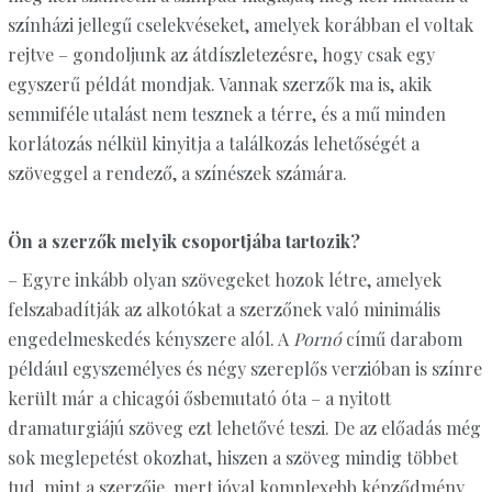
színházi jellegű cselekvéseket, amelyek korábban el voltak
rejtve – gondoljunk az átdíszletezésre, hogy csak egy
egyszerű példát mondjak. Vannak szerzők ma is, akik
semmiféle utalást nem tesznek a térre, és a mű minden
korlátozás nélkül kinyitja a találkozás lehetőségét a
szöveggel a rendező, a színészek számára.
Ön a szerzők melyik csoportjába tartozik?
– Egyre inkább olyan szövegeket hozok létre, amelyek
felszabadítják az alkotókat a szerzőnek való minimális
engedelmeskedés kényszere alól. A
Pornó
című darabom
például egyszemélyes és négy szereplős verzióban is színre
került már a chicagói ősbemutató óta – a nyitott
dramaturgiájú szöveg ezt lehetővé teszi. De az előadás még
sok meglepetést okozhat, hiszen a szöveg mindig többet
tud, mint a szerzője, mert jóval komplexebb képződmény