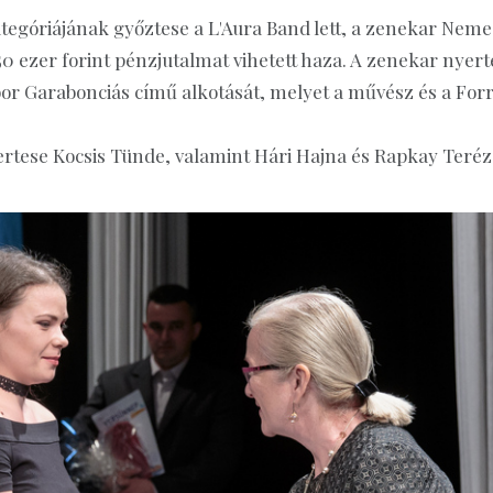
egóriájának győztese a L'Aura Band lett, a zenekar Neme
50 ezer forint pénzjutalmat vihetett haza. A zenekar nyert
or Garabonciás című alkotását, melyet a művész és a For
tese Kocsis Tünde, valamint Hári Hajna és Rapkay Teréz