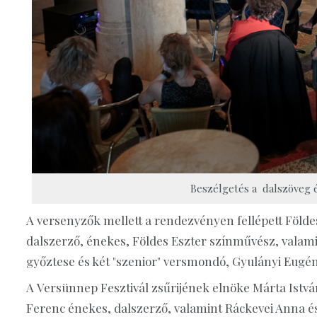
Beszélgetés a dalszöveg és
A versenyzők mellett a rendezvényen fellépett Föld
dalszerző, énekes, Földes Eszter színművész, valami
győztese és két "szenior" versmondó, Gyulányi Eugéni
A Versünnep Fesztivál zsűrijének elnöke Márta Istvá
Ferenc énekes, dalszerző, valamint Ráckevei Anna és