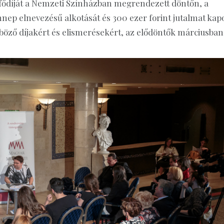
fődíját a Nemzeti Színházban megrendezett döntőn, a
p elnevezésű alkotását és 300 ezer forint jutalmat kapo
böző díjakért és elismerésekért, az elődöntők márciusban