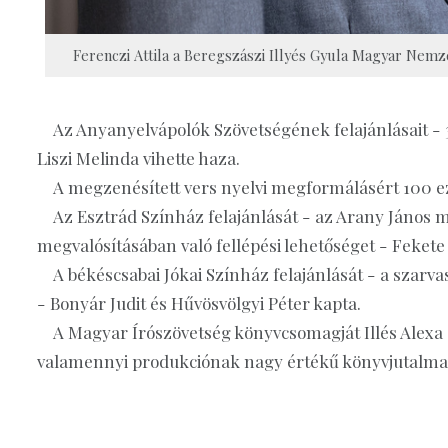
Ferenczi Attila a Beregszászi Illyés Gyula Magyar Nemz
Az Anyanyelvápolók Szövetségének felajánlásait - 3 
Liszi Melinda vihette haza.
A megzenésített vers nyelvi megformálásért 100 eze
Az Esztrád Színház felajánlását - az Arany János m
megvalósításában való fellépési lehetőséget - Fekete 
A békéscsabai Jókai Színház felajánlását - a szarvas
- Bonyár Judit és Hűvösvölgyi Péter kapta.
A Magyar Írószövetség könyvcsomagját Illés Alexa 
valamennyi produkciónak nagy értékű könyvjutalmat a