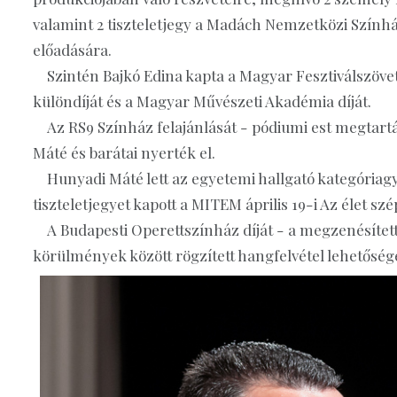
valamint 2 tiszteletjegy a Madách Nemzetközi Színház
előadására.
Szintén Bajkó Edina kapta a Magyar Fesztiválszöve
különdíját és a Magyar Művészeti Akadémia díját.
Az RS9 Színház felajánlását - pódiumi est megtartá
Máté és barátai nyerték el.
Hunyadi Máté lett az egyetemi hallgató kategóriagyő
tiszteletjegyet kapott a MITEM április 19-i Az élet sz
A Budapesti Operettszínház díját - a megzenésítettv
körülmények között rögzített hangfelvétel lehetőségé