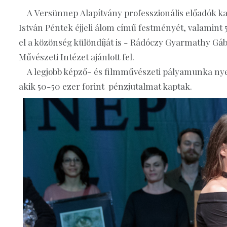
A Versünnep Alapítvány professzionális előadók kat
István Péntek éjjeli álom című festményét, valamint 
el a közönség különdíját is - Rádóczy Gyarmathy Gáb
Művészeti Intézet ajánlott fel.
A legjobb képző- és filmművészeti pályamunka nyer
akik 50-50 ezer forint pénzjutalmat kaptak.