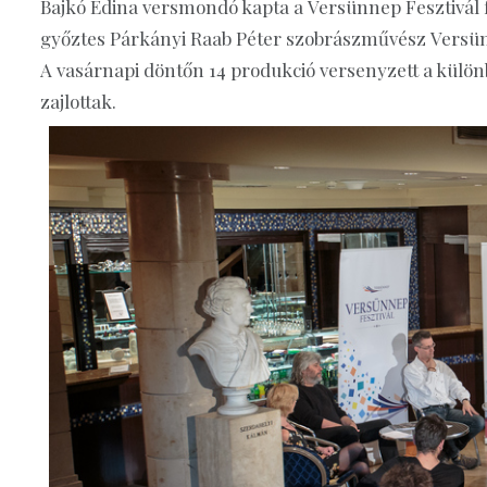
Bajkó Edina versmondó kapta a Versünnep Fesztivál 
győztes Párkányi Raab Péter szobrászművész Versünne
A vasárnapi döntőn 14 produkció versenyzett a külön
zajlottak.