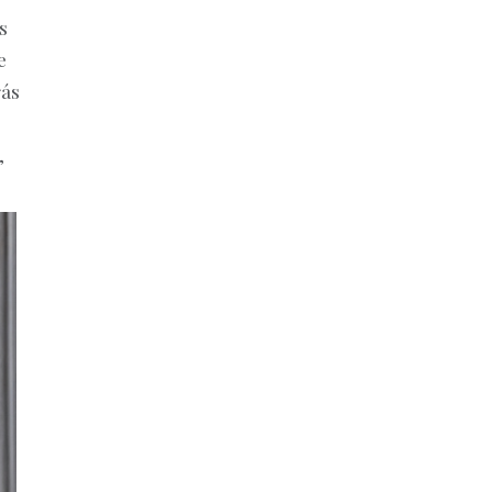
s
e
rás
,