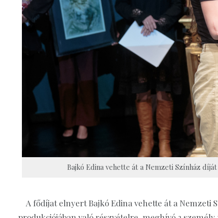
Bajkó Edina vehette át a Nemzeti Színház díját
A fődíjat elnyert Bajkó Edina vehette át a Nemzeti Sz
produkciójában való részvételre, meghívó 2 személy