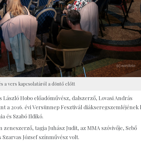
 a vers kapcsolatáról a döntő előtt
es László Hobo előadóművész, dalszerző, Lovasi András
nt a 2016. évi Versünnep Fesztivál diákseregszemléjének 
a és Szabó Ildikó.
n zeneszerző, tagja Juhász Judit, az MMA szóvivője, Sebő
 Szarvas József színművész volt.