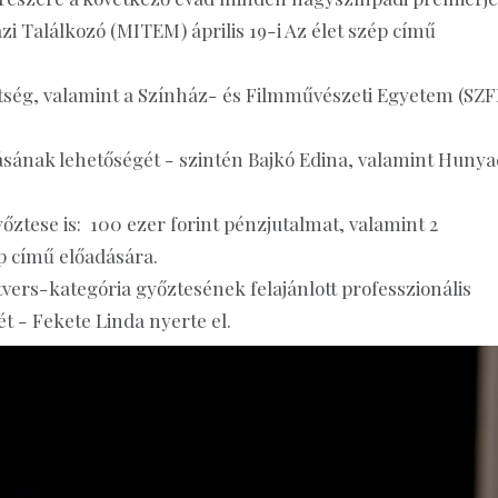
i Találkozó (MITEM) április 19-i Az élet szép című
tség, valamint a Színház- és Filmművészeti Egyetem (SZF
sának lehetőségét - szintén Bajkó Edina, valamint Hunya
ztese is: 100 ezer forint pénzjutalmat, valamint 2
ép című előadására.
ers-kategória győztesének felajánlott professzionális
t - Fekete Linda nyerte el.