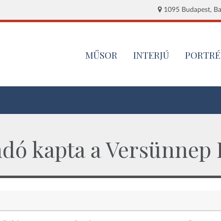
1095 Budapest, Baj
MŰSOR
INTERJÚ
PORTRÉ
ó kapta a Versünnep Fe