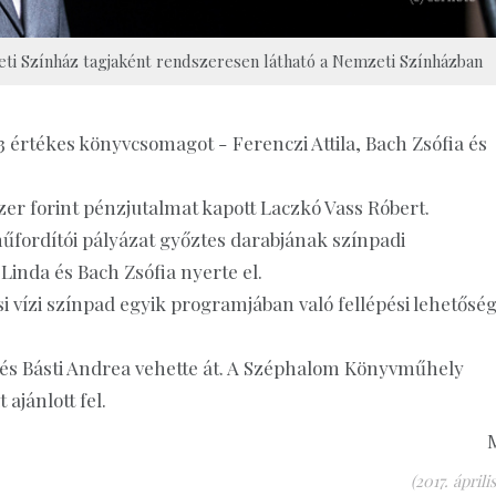
eti Színház tagjaként rendszeresen látható a Nemzeti Színházban
értékes könyvcsomagot - Ferenczi Attila, Bach Zsófia és
r forint pénzjutalmat kapott Laczkó Vass Róbert.
űfordítói pályázat győztes darabjának színpadi
Linda és Bach Zsófia nyerte el.
i vízi színpad egyik programjában való fellépési lehetősé
és Básti Andrea vehette át. A Széphalom Könyvműhely
jánlott fel.
(2017. április