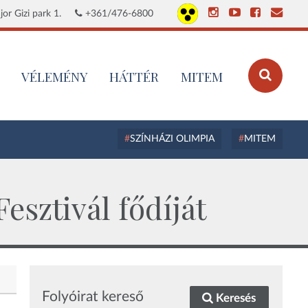
or Gizi park 1.
+361/476-6800
VÉLEMÉNY
HÁTTÉR
MITEM
SZÍNHÁZI OLIMPIA
MITEM
sztivál fődíját
Folyóirat kereső
Keresés