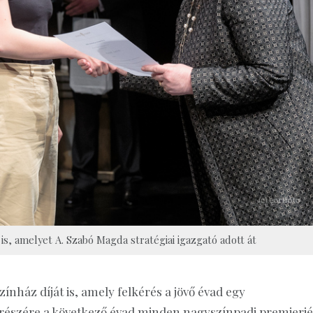
 is, amelyet A. Szabó Magda stratégiai igazgató adott át
ínház díját is, amely felkérés a jövő évad egy
 részére a következő évad minden nagyszínpadi premierjé