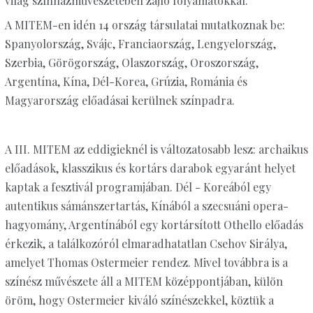
világ színházművészetében zajló folyamatokkal.
A MITEM-en idén 14 ország társulatai mutatkoznak be:
Spanyolország, Svájc, Franciaország, Lengyelország,
Szerbia, Görögország, Olaszország, Oroszország,
Argentína, Kína, Dél-Korea, Grúzia, Románia és
Magyarország előadásai kerülnek színpadra.
A III. MITEM az eddigieknél is változatosabb lesz: archaikus
előadások, klasszikus és kortárs darabok egyaránt helyet
kaptak a fesztivál programjában. Dél - Koreából egy
autentikus sámánszertartás, Kínából a szecsuáni opera-
hagyomány, Argentínából egy kortársított Othello előadás
érkezik, a találkozóról elmaradhatatlan Csehov Sirálya,
amelyet Thomas Ostermeier rendez. Mivel továbbra is a
színész művészete áll a MITEM középpontjában, külön
öröm, hogy Ostermeier kiváló színészekkel, köztük a