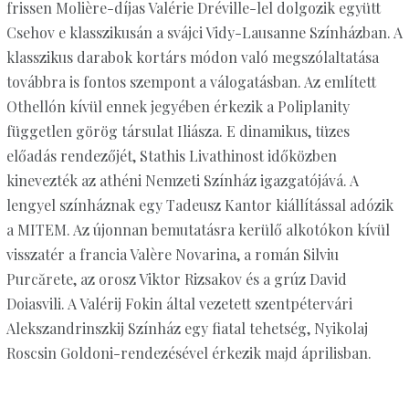
frissen Molière-díjas Valérie Dréville-lel dolgozik együtt
Csehov e klasszikusán a svájci Vidy-Lausanne Színházban. A
klasszikus darabok kortárs módon való megszólaltatása
továbbra is fontos szempont a válogatásban. Az említett
Othellón kívül ennek jegyében érkezik a Poliplanity
független görög társulat Iliásza. E dinamikus, tüzes
előadás rendezőjét, Stathis Livathinost időközben
kinevezték az athéni Nemzeti Színház igazgatójává. A
lengyel színháznak egy Tadeusz Kantor kiállítással adózik
a MITEM. Az újonnan bemutatásra kerülő alkotókon kívül
visszatér a francia Valère Novarina, a román Silviu
Purcărete, az orosz Viktor Rizsakov és a grúz David
Doiasvili. A Valérij Fokin által vezetett szentpétervári
Alekszandrinszkij Színház egy fiatal tehetség, Nyikolaj
Roscsin Goldoni-rendezésével érkezik majd áprilisban.