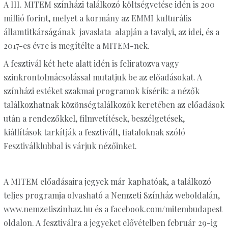
A III. MITEM színházi találkozó költségvetése idén is 200
millió forint, melyet a kormány az EMMI kulturális
államtitkárságának javaslata alapján a tavalyi, az idei, és a
2017-es évre is megítélte a MITEM-nek.
A fesztivál két hete alatt idén is feliratozva vagy
szinkrontolmácsolással mutatjuk be az előadásokat. A
színházi estéket szakmai programok kísérik: a nézők
találkozhatnak közönségtalálkozók keretében az előadások
után a rendezőkkel, filmvetítések, beszélgetések,
kiállítások tarkítják a fesztivált, fiataloknak szóló
Fesztiválklubbal is várjuk nézőinket.
A MITEM előadásaira jegyek már kaphatóak, a találkozó
teljes programja olvasható a Nemzeti Színház weboldalán,
www.nemzetiszinhaz.hu és a facebook.com/mitembudapest
oldalon. A fesztiválra a jegyeket elővételben február 29-ig