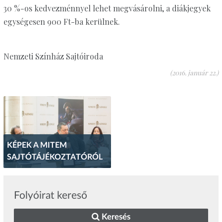
30 %-os kedvezménnyel lehet megvásárolni, a diákjegyek
egységesen 900 Ft-ba kerülnek.
Nemzeti Színház Sajtóiroda
(2016. január 22.)
KÉPEK A MITEM
SAJTÓTÁJÉKOZTATÓRÓL
Folyóirat kereső
Keresés