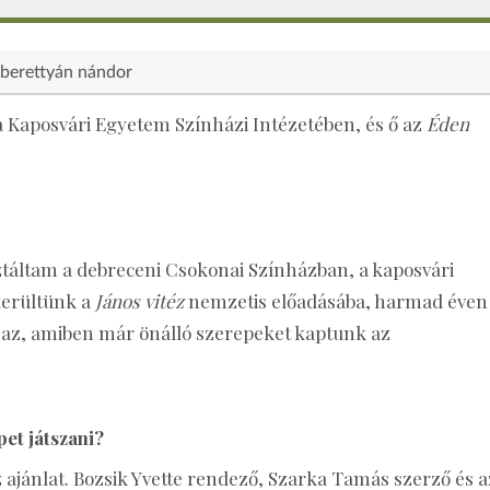
berettyán nándor
a Kaposvári Egyetem Színházi Intézetében, és ő az
Éden
ztáltam a debreceni Csokonai Színházban, a kaposvári
kerültünk a
János vitéz
nemzetis előadásába, harmad éven
 az, amiben már önálló szerepeket kaptunk az
et játszani?
ajánlat. Bozsik Yvette rendező, Szarka Tamás szerző és a