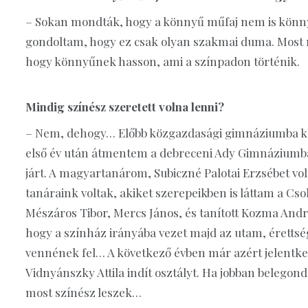
– Sokan mondták, hogy a könnyű műfaj nem is könny
gondoltam, hogy ez csak olyan szakmai duma. Mos
hogy könnyűnek hasson, ami a színpadon tör­ténik.
Mindig színész szeretett volna lenni?
– Nem, dehogy… Előbb közgazdasági gimnáziumba ker
első év után átmentem a debreceni Ady Gimnáziumba,
járt. A magyartanárom, Subiczné Palotai Erzsébet vo
tanáraink voltak, akiket szerepeikben is láttam a Cs
Mészáros Tibor, Mercs János, és tanított Kozma And
hogy a színház irányába vezet majd az utam, éretts
vennének fel… A következő évben már azért jelentk
Vidnyánszky Attila indít osztályt. Ha jobban belegond
most színész leszek…