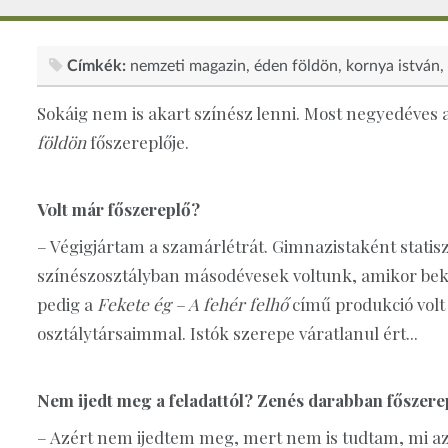
Címkék:
nemzeti magazin
éden földön
kornya istván
Sokáig nem is akart színész lenni. Most negyedéves 
földön
főszereplője.
Volt már főszereplő?
– Végigjártam a szamárlétrát. Gimnazistaként statis
színészosztályban másodévesek voltunk, amikor be
pedig a
Fekete ég – A fehér felhő
című produkció volt
osztálytársaimmal. Istók szerepe váratlanul ért...
Nem ijedt meg a feladattól? Zenés darabban főszerep
– Azért nem ijedtem meg, mert nem is tudtam, mi az 