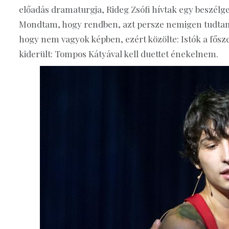
előadás dramaturgja, Rideg Zsófi hívtak egy beszélg
Mondtam, hogy rendben, azt persze nemigen tudtam
hogy nem vagyok képben, ezért közölte: Istók a fős
kiderült: Tompos Kátyával kell duettet énekelnem.