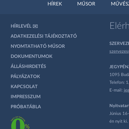
HÍREK
MŰSOR
MŰVÉS
Elér
HÍRLEVÉL ✉️
ADATKEZELÉSI TÁJÉKOZTATÓ
SZERVEZÉ
NYOMTATHATÓ MŰSOR
szervezes
DOKUMENTUMOK
ÁLLÁSHIRDETÉS
JEGYPÉN
1095 Budap
PÁLYÁZATOK
Telefon: 
KAPCSOLAT
E-mail:
je
IMPRESSZUM
Nyitvatar
PRÓBATÁBLA
Június 16-
én nyit ki.