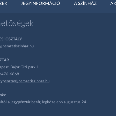
ZEK
JEGYINFORMÁCIÓ
A SZÍNHÁZ
AK
hetőségek
SI OSZTÁLY
@nemzetiszinhaz.hu
ZTÁR
est, Bajor Gizi park 1.
1/476-6868
gypenztar@nemzetiszinhaz.hu
tás:
ától a jegypénztár bezár, legközelebb augusztus 24-