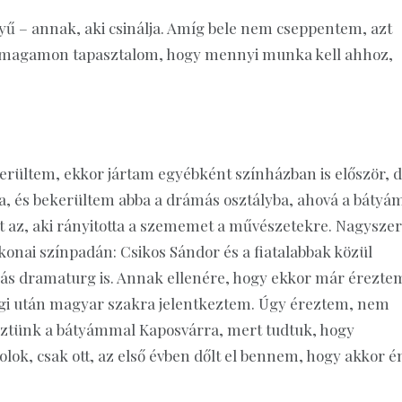
ű – annak, aki csinálja. Amíg bele nem cseppentem, azt
t magamon tapasztalom, hogy mennyi munka kell ahhoz,
ültem, ekkor jártam egyébként színházban is először, 
 és bekerültem abba a drámás osztályba, ahová a bátyám
lt az, aki rányitotta a szememet a művészetekre. Nagysze
okonai színpadán: Csikos Sándor és a fiatalabbak közül
rás dramaturg is. Annak ellenére, hogy ekkor már érezte
égi után magyar szakra jelentkeztem. Úgy éreztem, nem
eztünk a bátyámmal Kaposvárra, mert tudtuk, hogy
olok, csak ott, az első évben dőlt el bennem, hogy akkor é