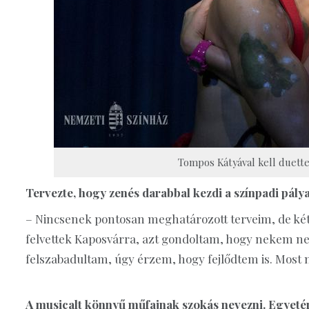
Tompos Kátyával kell duettet
Tervezte, hogy zenés darabbal kezdi a színpadi pály
– Nincsenek pontosan meghatározott terveim, de két
felvettek Kaposvárra, azt gondoltam, hogy nekem ne
felszabadultam, úgy érzem, hogy fejlődtem is. Most n
A musicalt könnyű műfajnak szokás nevezni. Egyeté