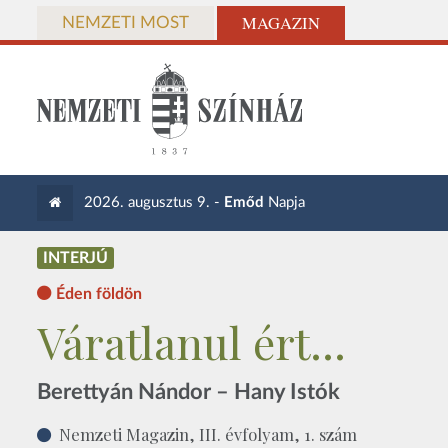
MAGAZIN
NEMZETI MOST
2026. augusztus 9. -
Emőd
Napja
INTERJÚ
Éden földön
Váratlanul ért...
Berettyán Nándor – Hany Istók
Nemzeti Magazin, III. évfolyam, 1. szám