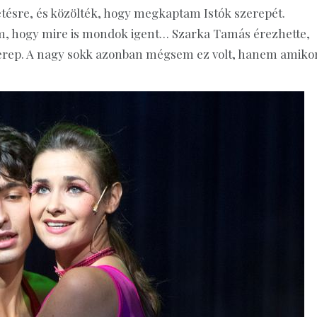
etésre, és közölték, hogy megkaptam Istók szerepét.
, hogy mire is mondok igent… Szarka Tamás érezhette,
zerep. A nagy sokk azonban mégsem ez volt, hanem amiko