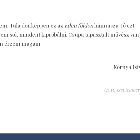
tem. Tulajdonképpen ez az
Éden földön
himnusza. Jó ezt
égem sok mindent kipróbálni. Csupa tapasztalt művész van
ban érzem magam.
Kornya Ist
(2015. szeptember 