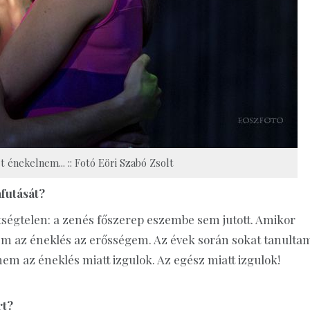
 énekelnem... :: Fotó Eöri Szabó Zsolt
afutását?
ségtelen: a zenés főszerep eszembe sem jutott. Amikor
m az éneklés az erősségem. Az évek során sokat tanulta
em az éneklés miatt izgulok. Az egész miatt izgulok!
rt?