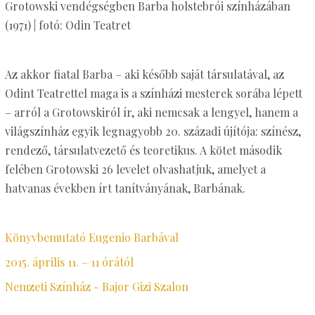
Grotowski vendégségben Barba holstebrói színházában
(1971) | fotó: Odin Teatret
Az akkor fiatal Barba – aki később saját társulatával, az
Odint Teatrettel maga is a színházi mesterek sorába lépett
– arról a Grotowskiról ír, aki nemcsak a lengyel, hanem a
világszínház egyik legnagyobb 20. századi újítója: színész,
rendező, társulatvezető és teoretikus. A kötet második
felében Grotowski 26 levelet olvashatjuk, amelyet a
hatvanas években írt tanítványának, Barbának.
Könyvbemutató Eugenio Barbával
2015. április 11. – 11 órától
Nemzeti Színház - Bajor Gizi Szalon