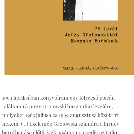
1994 áprilisában könyvtáram egy félreeső polcán
találtam rá Jerzy Grotowski huszonhat levelére,
melyeket 1963 júliusa és 1969 augusztusa között írt
nekem. (…) Ezek még Grotowski számára a hírnév
berobbanása előtti évek, számomra pedig az Odin