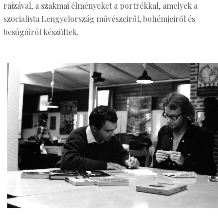
rajzával, a szakmai élményeket a portrékkal, amelyek a
szocialista Lengyelország művészeiről, bohémjeiről és
besúgóiról készültek.