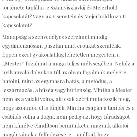
története táplálta-e Sztanyiszlavkij és Mejerhold
kapcsolatát? Vagy az Eisenstein és Mejerhold közötti
kapcsolatot?
Manapság a szenvedélyes szerelmet mindig
egydimenziósan, pusztán mint erotikát szemlélik.
Éppen ezért gyakorlatilag lehetetlen megérteni a
„Mester” fogalmát a maga teljes mélységében. Nehéz a
nyilvánvaló dolgokon túl az olyan fogalmak mélyére
hatolni, mint az egymásra hatás, a metódus, a
leszármazás, a hűség vagy hűtlenség. Mintha a Mester
nem az a valaki volna, aki csak azért mutatkozik meg,
hogy azonmód el is tűnjék. Mintha csupán a tanítás és a
csábítás volna a dolga, nem pedig az, hogy fáradságot
nem kímélve elindítson bennünket a magunk alkotói
magányának a felfedezésére – anélkül, hogy