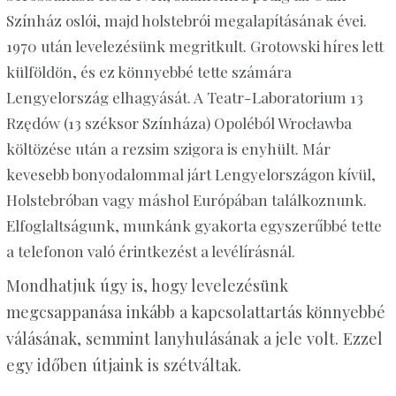
Színház oslói, majd holstebrói megalapításának évei.
1970 után levelezésünk megritkult. Grotowski híres lett
külföldön, és ez könnyebbé tette számára
Lengyelország elhagyását. A Teatr-Laboratorium 13
Rzędów (13 széksor Színháza) Opoléból Wrocławba
költözése után a rezsim szigora is enyhült. Már
kevesebb bonyodalommal járt Lengyelországon kívül,
Holstebróban vagy máshol Európában találkoznunk.
Elfoglaltságunk, munkánk gyakorta egyszerűbbé tette
a telefonon való érintkezést a levélírásnál.
Mondhatjuk úgy is, hogy levelezésünk
megcsappanása inkább a kapcsolattartás könnyebbé
válásának, semmint lanyhulásának a jele volt. Ezzel
egy időben útjaink is szétváltak.