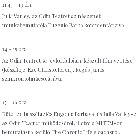
11.45 – 13 óra
Julia Varley, az Odin Teatret színészének
munkabemutatója Eugenio Barba kommentárjaival.
14 – 15 óra
Az Odin Teatret 50. évfordulójára készült film vetítése
(készítője: Exe Christofferen), Regős János
szinkrontolmácsolásával.
15 – 16 óra
Kötetlen beszélgetés Eugenio Barbával és Julia Varley-el
az Odin Teatret működéséről, illetve a MITEM-en
bemutatásra kerülő The Chronic Life előadásról.