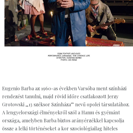
Eugenio Barba az 1960-as években Varsóba ment színházi
rendezést tanulni, majd rövid időre csatlakozott Jerzy
Grotowski „13 széksor Színháza” nevű opolei társulatához.
A lengyelországi élményekről szól a Hamu és gyémánt
országa, amelyben Barba biztos arányérzékkel kapcsolja
össze a lelki történéseket a kor szociológiailag hiteles