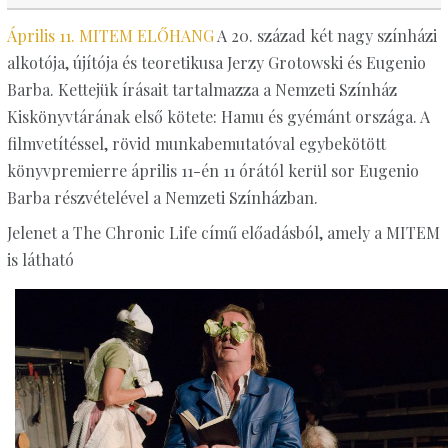
Április 11. MITEM ELŐHANG
A 20. század két nagy színházi
alkotója, újítója és teoretikusa Jerzy Grotowski és Eugenio
Barba. Kettejük írásait tartalmazza a Nemzeti Színház
Kiskönyvtárának első kötete: Hamu és gyémánt országa. A
filmvetítéssel, rövid munkabemutatóval egybekötött
könyvpremierre április 11-én 11 órától kerül sor Eugenio
Barba részvételével a Nemzeti Színházban.
Jelenet a The Chronic Life című előadásból, amely a MITEM
is látható