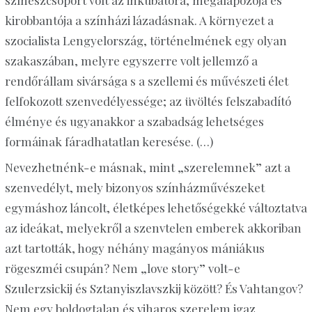
kirobbantója a színházi lázadásnak. A környezet a
szocialista Lengyelország, történelmének egy olyan
szakaszában, melyre egyszerre volt jellemző a
rendőrállam sivársága s a szellemi és művészeti élet
felfokozott szenvedélyessége; az üvöltés felszabadító
élménye és ugyanakkor a szabadság lehetséges
formáinak fáradhatatlan keresése. (…)
Nevezhetnénk-e másnak, mint „szerelemnek” azt a
szenvedélyt, mely bizonyos színházművészeket
egymáshoz láncolt, életképes lehetőségekké változtatva
az ideákat, melyekről a szenvtelen emberek akkoriban
azt tartották, hogy néhány magányos mániákus
rögeszméi csupán? Nem „love story” volt-e
Szulerzsickij és Sztanyiszlavszkij között? És Vahtangov?
Nem egy boldogtalan és viharos szerelem igaz