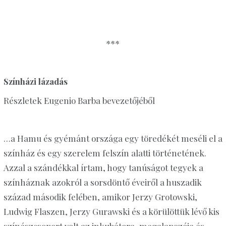
***
Színházi lázadás
Részletek Eugenio Barba bevezetőjéből
…a Hamu és gyémánt országa egy töredékét meséli el a
színház és egy szerelem felszín alatti történetének.
Azzal a szándékkal írtam, hogy tanúságot tegyek a
színháznak azokról a sorsdöntő éveiről a huszadik
század második felében, amikor Jerzy Grotowski,
Ludwig Flaszen, Jerzy Gurawski és a körülöttük lévő kis
színészcsoport volt az inkubátora, megalapozója és