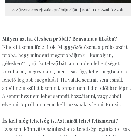
A Zűrzavaros éjszaka próbája előtt. | Fotó: Eöri Szabó Zsolt
Milyen az, ha élesben próbál? Beavatna a titkába?
Nincs itt semmiféle titok. Meggyőződésem, a próba azért
próba, hogy mindent megpróbáljunk – komolyan,
„élesben” –, sőt kötelező bátran minden lehetőséget
körüljárni, megcsinálni, mert csak úgy lehet megtalálni a
lehető legjobb megoldást. Ha valaki semmit sem csinál,
abból nem születik semmi, onnan nem lehet előbbre lépni.
A semmihez nem lehet semmit hozzátenni, vagy abból
elvenni. A próbán merni kell rossznak is lenni. Ennyi…
És kell még tehetség is. Azt miről lehet felismerni?
Ez sosem könnyű! A színházban a tehetség leginkább csak