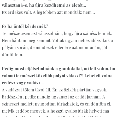
választaná-e, ha újra kezdhetné az életét…
Ez érdekes volt. A legtöbben azt mondták: nem…
És ha öntől kérdeznék?
Természetesen azt válaszolnám, hogy újra színész lennék.
Nem bántam meg semmit. Voltak ugyan nehéz időszakok a
pályám során, de mindezek ellenére azt mondanám, jól
döntöttem.
Pedig most eljátszhatnánk a gondolattal, mi lett volna, ha
valami természetközelibb pályát választ?! Lehetett volna
erdész vagy vadász...
A vadászat tőlem távol áll. Én az őzikék pártján vagyok.
Erdészként pedig mindig ugyanazt az erdőt járnám. A
színészet mellett nyugodtan túrázhatok, és én döntöm el,
melyik erdőbe megyek. A hosszú gyalogtúrák helyett ma