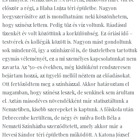
először a régi, a Blaha Lujza téri épületbe. Nagyon
leegyszerűsítve azt is mondhatnám: neki köszönhetem,
hogy színész lettem. Pedig tűz és víz voltunk. Ráadásul
tizenkét év volt közöttünk a korkülönbség. Ez óriási idő –
testvérek és kollégák között is. Nagyon mást gondoltunk
sok mindenről, így a színházról is, de tiszteletben tartottuk
egymás véleményét, ez a mi személyes kapcsolatunkat nem
zavarta. Az ’50-es években, még kisfiúként rendszeresen
bejártam hozzá, az ügyelő mellől néztem az előadásokat.
Ott fertőződtem meg a színházzal. Akkor határoztam el
magamban, hogy színész leszek, de senkinek sem árultam
el. Aztán másodéves növendékként már statisztáltunk a
Nemzetiben, kisebb szerepeket is kaptunk. A főiskola után
Debrecenbe kerültem, de négy év múlva Both Béla a
Nemzeti Színházba szerződtetett, amely akkor már a
Hevesi Sándor téri épületben működött. A Katona József