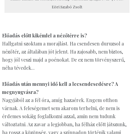
Eöri Szabó Zsolt
Előadás előtt kikémlel a nézőtérre is?
Hallgatni szoktam a morajlást. Ha csendesen duruzsol a
nézőtér, az általában jót jelent. Ha zajosabb, nem biztos,
hogy jól veszi majd a poénokat. De ez nem törvényszerű,
néha tévedek...
Előadás után mennyi idő kell a lecsendesedésre? A
megnyugvásra?
Nagyjából az a fél óra, amíg hazaérek. Engem otthon
várnak. A feleségemet sem akarom terhelni, de nem is
érdemes sokáig foglalkozni azzal, amin nem tudunk
változtatni. Az zavar a legjobban, ha félház előtt játszunk,
ha rossz a közönség, vagy a színpadon történik valami