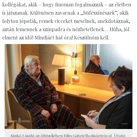
kollégákat, akik – hogy finoman fogalmazzak – az életben
is játszanak. Különösen zavarnak a „büfészínészek”, akik
folyton jópofák, remek vicceket mesélnek, anekdotáznak,
aztán lemennek a színpadra és nézhetetlenek… Húha, jól
elment az idő! Mindjárt hat óra! Készülnöm kell.
Sinkó László az öltözőjében Filip Gabriella újságíróval | Fotó: