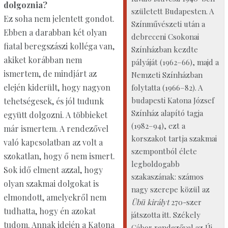
dolgoznia?
született Budapesten. A
Ez soha nem jelentett gondot.
Színművészeti után a
Ebben a darabban két olyan
debreceni Csokonai
fiatal beregszászi kolléga van,
Színházban kezdte
akiket korábban nem
pályáját (1962–66), majd a
ismertem, de mindjárt az
Nemzeti Színházban
elején kiderült, hogy nagyon
folytatta (1966–82). A
budapesti Katona József
tehetségesek, és jól tudunk
Színház alapító tagja
együtt dolgozni. A többieket
(1982–94), ezt a
már ismertem. A rendezővel
korszakot tartja szakmai
való kapcsolatban az volt a
szempontból élete
szokatlan, hogy ő nem ismert.
legboldogabb
Sok idő elment azzal, hogy
szakaszának: számos
olyan szakmai dolgokat is
nagy szerepe közül az
elmondott, amelyekről nem
Übü királyt
270-szer
tudhatta, hogy én azokat
játszotta itt. Székely
tudom. Annak idején a Katona
Gábor rendezővel az Új