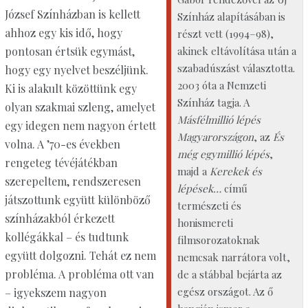
József Színházban is kellett
Színház alapításában is
ahhoz egy kis idő, hogy
részt vett (1994–98),
pontosan értsük egymást,
akinek eltávolítása után a
szabadúszást választotta.
hogy egy nyelvet beszéljünk.
2003 óta a Nemzeti
Ki is alakult közöttünk egy
Színház tagja. A
olyan szakmai szleng, amelyet
Másfélmillió lépés
egy idegen nem nagyon értett
Magyarországon
, az
És
volna. A ’70-es években
még egymillió lépés
,
rengeteg tévéjátékban
majd a
Kerekek és
szerepeltem, rendszeresen
lépések…
című
játszottunk együtt különböző
természeti és
színházakból érkezett
honismereti
kollégákkal – és tudtunk
filmsorozatoknak
együtt dolgozni. Tehát ez nem
nemcsak narrátora volt,
probléma. A probléma ott van
de a stábbal bejárta az
egész országot. Az ő
– igyekszem nagyon