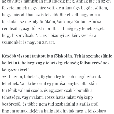
az együttes munkában mutatkozik meg. Annak idején az én
felvételimnek nagy híre volt, de utána úgy begörcsöltem,
hogy másodikban az is felvetődött: el kell hagynom a
főiskolát. Az osztályfőnököm, Várkonyi Zoltán színész-
rendező-igazgató azt mondta, ad még egy lehetőséget,
hogy bizonyítsak. Na, ez a bizonyítási kényszer és a
számonkérés nagyon zavart.
Később viszont tanított is a főiskolán. Tehát szembesülnie
kellett a tehetség vagy tehetségtelenség felismerésének
kényszerével!
Azt hiszem, tehetség ügyben legfeljebb megérzéseink
lehetnek. Valaki bekerül egy intézménybe, ott aztán
történik valami csoda, és egyszer csak kibomlik a
tehetsége, vagy valami rossz hatás miatt végképp
begörcsöl, és többé nem tud szabadulni a gátlásaitól.
Engem annak idején a hallgatók hívtak meg a főiskolára