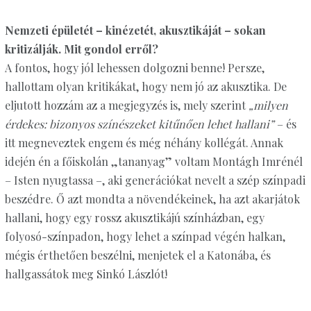
Nemzeti épületét – kinézetét, akusztikáját – sokan
kritizálják. Mit gondol erről?
A fontos, hogy jól lehessen dolgozni benne! Persze,
hallottam olyan kritikákat, hogy nem jó az akusztika. De
eljutott hozzám az a megjegyzés is, mely szerint
„milyen
érdekes: bizonyos színészeket kitűnően lehet hallani”
– és
itt megneveztek engem és még néhány kollégát. Annak
idején én a főiskolán „tananyag” voltam Montágh Imrénél
– Isten nyugtassa –, aki generációkat nevelt a szép színpadi
beszédre. Ő azt mondta a növendékeinek, ha azt akarjátok
hallani, hogy egy rossz akusztikájú színházban, egy
folyosó-színpadon, hogy lehet a színpad végén halkan,
mégis érthetően beszélni, menjetek el a Katonába, és
hallgassátok meg Sinkó Lászlót!