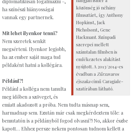
hangján ismer a
diplomatikusan fogalmazni –,
közönség jó néhány
ha színészi hiányosságai
filmsztárt, így Anthony
vannak egy partnernek.
Hopkinst, Jack
Nicholsont, Gene
Mit lehet ilyenkor tenni?
Hackmant. Színpadi
Nem szeretek senkit
szerepei mellett
megsérteni. Ilyenkor legjobb,
számtalan filmben is
ha az ember saját maga tud
emlékezetes alakítást
példaként hatni a kollégára.
nyújtott. A 2013/2014-es
évadban a
Zűrzavaros
Például?!
éjszaka
című Caragiale-
Például a kolléga nem tanulta
szatírában látható.
meg időben a szöveget, és
emiatt akadozott a próba. Nem tudta másnap sem,
harmadnap sem. Ezután már csak megkérdeztem tőle: a
bemutatón is a példányból fogod olvasni?! No, akkor észbe
kapott… Ehhez persze nekem pontosan tudnom kellett a