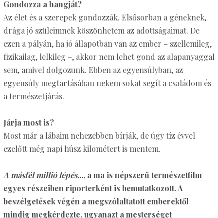
Gondozza a hangját?
Az élet és a szerepek gondozzák. Elsősorban a géneknek,
drága jó szüleimnek köszönhetem az adottságaimat. De
ezen a pályán, ha jó állapotban van az ember – szellemileg,
fizikailag, lelkileg –, akkor nem lehet gond az alapanyaggal
sem, amivel dolgozunk. Ebben az egyensúlyban, az
egyensúly megtartásában nekem sokat segít a családom és
a természetjárás.
Járja most is?
Most már a lábaim nehezebben bírják, de úgy tíz évvel
ezelőtt még napi húsz kilométert is mentem.
A másfél millió lépés...
, a ma is népszerű természetfilm
egyes részeiben riporterként is bemutatkozott. A
beszélgetések végén a megszólaltatott emberektől
mindig megkérdezte, ugyanazt a mesterséget