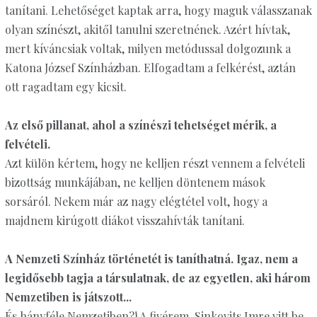
tanítani. Lehetőséget kaptak arra, hogy maguk válasszanak
olyan színészt, akitől tanulni szeretnének. Azért hívtak,
mert kíváncsiak voltak, milyen metódussal dolgozunk a
Katona József Színházban. Elfogadtam a felkérést, aztán
ott ragadtam egy kicsit.
Az első pillanat, ahol a színészi tehetséget mérik, a
felvételi.
Azt külön kértem, hogy ne kelljen részt vennem a felvételi
bizottság munkájában, ne kelljen döntenem mások
sorsáról. Nekem már az nagy elégtétel volt, hogy a
majdnem kirúgott diákot visszahívták tanítani.
A Nemzeti Színház történetét is taníthatná. Igaz, nem a
legidősebb tagja a társulatnak, de az egyetlen, aki három
Nemzetiben is játszott...
És hányféle Nemzetiben?! A fivérem, Sinkovits Imre vitt be