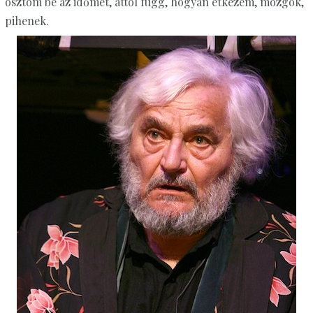
osztom be az időmet, attól függ, hogyan étkezem, mozgok,
pihenek.