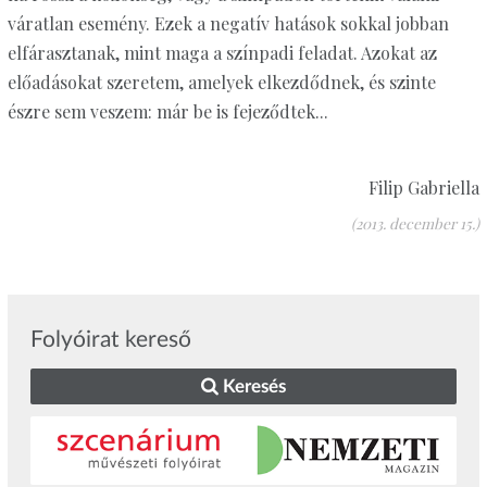
váratlan esemény. Ezek a negatív hatások sokkal jobban
elfárasztanak, mint maga a színpadi feladat. Azokat az
előadásokat szeretem, amelyek elkezdődnek, és szinte
észre sem veszem: már be is fejeződtek...
Filip Gabriella
(2013. december 15.)
Folyóirat kereső
Keresés