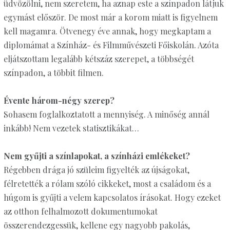
üdvözölni, nem szeretem, ha aznap este a színpadon látjuk
egymást először. De most már a korom miatt is figyelnem
kell magamra. Ötvenegy éve annak, hogy megkaptam a
diplomámat a Színház- és Filmművészeti Főiskolán. Azóta
eljátszottam legalább kétszáz szerepet, a többségét
színpadon, a többit filmen.
Évente három-négy szerep?
Sohasem foglalkoztatott a mennyiség. A minőség annál
inkább! Nem vezetek statisztikákat…
Nem gyűjti a színlapokat, a színházi emlékeket?
Régebben drága jó szüleim figyelték az újságokat,
félretették a rólam szóló cikkeket, most a családom és a
húgom is gyűjti a velem kapcsolatos írásokat. Hogy ezeket
az otthon felhalmozott dokumentumokat
összerendezgessük, kellene egy nagyobb pakolás,