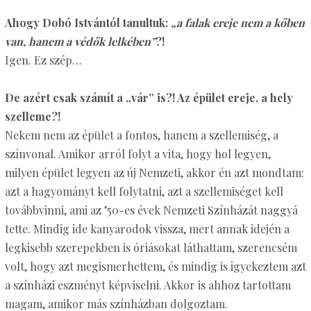
Ahogy Dobó Istvántól tanultuk:
„a falak ereje nem a kőben
van, hanem a védők lelkében”
?!
Igen. Ez szép…
De azért csak számít a „vár” is?! Az épület ereje, a hely
szelleme?!
Nekem nem az épület a fontos, hanem a szellemiség, a
színvonal. Amikor arról folyt a vita, hogy hol legyen,
milyen épület legyen az új Nemzeti, akkor én azt mondtam:
azt a hagyományt kell folytatni, azt a szellemiséget kell
továbbvinni, ami az ’50-es évek Nemzeti Színházát naggyá
tette. Mindig ide kanyarodok vissza, mert annak idején a
legkisebb szerepekben is óriásokat láthattam, szerencsém
volt, hogy azt megismerhettem, és mindig is igyekeztem azt
a színházi eszményt képviselni. Akkor is ahhoz tartottam
magam, amikor más színházban dolgoztam.