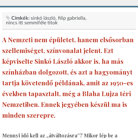
Címkék:
sinkó lászló
filip gabriella
nincs itt semmiféle titok
A Nemzeti nem épületet, hanem elsősorban
szellemiséget, színvonalat jelent. Ezt
képviselte Sinkó László akkor is, ha más
színházban dolgozott, és azt a hagyományt
tartja követendő példának, amit az 1950-es
években tapasztalt, még a Blaha Lujza téri
Nemzetiben. Ennek jegyében készül ma is
minden szerepre.
Mennyi idő kell az „átváltozásra”? Mikor lép be a