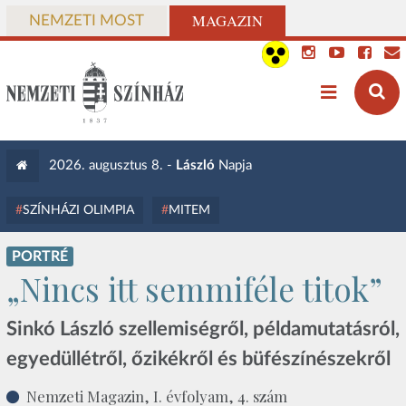
MAGAZIN
NEMZETI MOST
2026. augusztus 8. -
László
Napja
SZÍNHÁZI OLIMPIA
MITEM
PORTRÉ
„Nincs itt semmiféle titok”
Sinkó László szellemiségről, példamutatásról,
egyedüllétről, őzikékről és büfészínészekről
Nemzeti Magazin, I. évfolyam, 4. szám