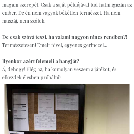
magam szerepét. Csak a saját példájával tud hatni igazán az
ember. De én nem vagyok békétlen természet. Ha nem
muszáj, nem szólok.
De csak szóvá teszi, ha valami nagyon nincs rendben?!
Természetesen! Emelt fővel, egyenes gerinccel...
Ilyenkor azért felemeli a hangját?
Á, dehogy! Elég az, ha komolyan veszem a játékot, és
elkezdek élesben próbálni!