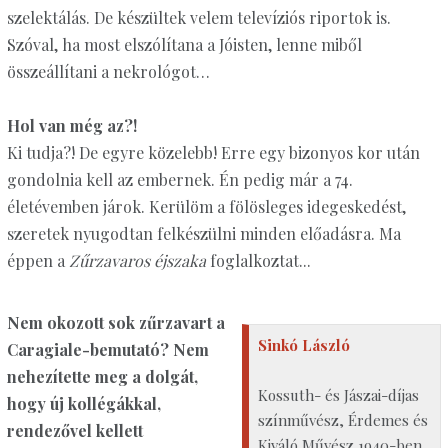
szelektálás. De készültek velem televíziós riportok is.
Szóval, ha most elszólítana a Jóisten, lenne miből
összeállítani a nekrológot…
Hol van még az?!
Ki tudja?! De egyre közelebb! Erre egy bizonyos kor után
gondolnia kell az embernek. Én pedig már a 74.
életévemben járok. Kerülöm a fölösleges idegeskedést,
szeretek nyugodtan felkészülni minden előadásra. Ma
éppen a
Zűrzavaros éjszaka
foglalkoztat...
Nem okozott sok zűrzavart a
Sinkó László
Caragiale-bemutató? Nem
nehezítette meg a dolgát,
Kossuth- és Jászai-díjas
hogy új kollégákkal,
színművész, Érdemes és
rendezővel kellett
Kiváló Művész 1940-ben