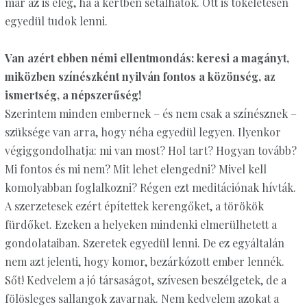
már az is elég, ha a kertben sétálhatok. Ott is tökéletesen
egyedül tudok lenni.
Van azért ebben némi ellentmondás: keresi a magányt,
miközben színészként nyilván fontos a közönség, az
ismertség, a népszerűség!
Szerintem minden embernek – és nem csak a színésznek –
szüksége van arra, hogy néha egyedül legyen. Ilyenkor
végiggondolhatja: mi van most? Hol tart? Hogyan tovább?
Mi fontos és mi nem? Mit lehet elengedni? Mivel kell
komolyabban foglalkozni? Régen ezt meditációnak hívták.
A szerzetesek ezért építettek kerengőket, a törökök
fürdőket. Ezeken a helyeken mindenki elmerülhetett a
gondolataiban. Szeretek egyedül lenni. De ez egyáltalán
nem azt jelenti, hogy komor, bezárkózott ember lennék.
Sőt! Kedvelem a jó társaságot, szívesen beszélgetek, de a
fölösleges sallangok zavarnak. Nem kedvelem azokat a