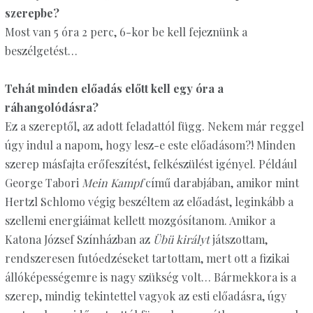
szerepbe?
Most van 5 óra 2 perc, 6-kor be kell fejeznünk a
beszélgetést…
Tehát minden előadás előtt kell egy óra a
ráhangolódásra?
Ez a szereptől, az adott feladattól függ. Nekem már reggel
úgy indul a napom, hogy lesz-e este előadásom?! Minden
szerep másfajta erőfeszítést, felkészülést igényel. Például
George Tabori
Mein Kampf
című darabjában, amikor mint
Hertzl Schlomo végig beszéltem az előadást, leginkább a
szellemi energiáimat kellett mozgósítanom. Amikor a
Katona József Színházban az
Übü királyt
játszottam,
rendszeresen futóedzéseket tartottam, mert ott a fizikai
állóképességemre is nagy szükség volt… Bármekkora is a
szerep, mindig tekintettel vagyok az esti előadásra, úgy