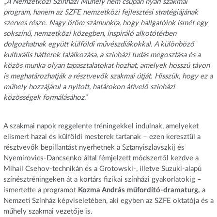
„
A Nemzetközi Színházi Műhely nem csupán nyári szakmai
program, hanem az SZFE nemzetközi fejlesztési stratégiájának
szerves része. Nagy öröm számunkra, hogy hallgatóink ismét egy
sokszínű, nemzetközi közegben, inspiráló alkotótérben
dolgozhatnak együtt külföldi művészdiákokkal. A különböző
kulturális hátterek találkozása, a színházi tudás megosztása és a
közös munka olyan tapasztalatokat hozhat, amelyek hosszú távon
is meghatározhatják a résztvevők szakmai útját. Hisszük, hogy ez a
műhely hozzájárul a nyitott, határokon átívelő színházi
közösségek formálásához
.”
A szakmai napok reggelente tréningekkel indulnak, amelyeket
elismert hazai és külföldi mesterek tartanak – ezen keresztül a
résztvevők bepillantást nyerhetnek a Sztanyiszlavszkij és
Nyemirovics-Dancsenko által fémjelzett módszertől kezdve a
Mihail Csehov-technikán és a Grotowski-, illetve Suzuki-alapú
színésztréningeken át a kortárs fizikai színházi gyakorlatokig –
ismertette a programot
Kozma András műfordító-dramaturg,
a
Nemzeti Színház képviseletében, aki egyben az SZFE oktatója és a
műhely szakmai vezetője is.