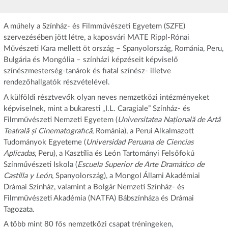
A műhely a Színház- és Filmművészeti Egyetem (SZFE)
szervezésében jött létre, a kaposvári MATE Rippl-Rónai
Művészeti Kara mellett öt ország – Spanyolország, Románia, Peru,
Bulgária és Mongólia – színházi képzéseit képviselő
színészmesterség-tanárok és fiatal színész- illetve
rendezőhallgatók részvételével.
A külföldi résztvevők olyan neves nemzetközi intézményeket
képviselnek, mint a bukaresti „I.L. Caragiale” Színház- és
Filmművészeti Nemzeti Egyetem (
Universitatea Națională de Artă
Teatrală și Cinematografică
, Románia), a Perui Alkalmazott
Tudományok Egyeteme (
Universidad Peruana de Ciencias
Aplicadas
, Peru), a Kasztília és León Tartományi Felsőfokú
Színművészeti Iskola (
Escuela Superior de Arte Dramático de
Castilla y León
, Spanyolország), a Mongol Állami Akadémiai
Drámai Színház, valamint a Bolgár Nemzeti Színház- és
Filmművészeti Akadémia (NATFA) Bábszínháza és Drámai
Tagozata.
A több mint 80 fős nemzetközi csapat tréningeken,