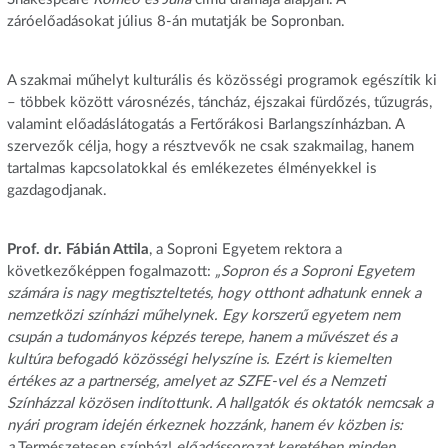
záróelőadásokat július 8-án mutatják be Sopronban.
A szakmai műhelyt kulturális és közösségi programok egészítik ki
– többek között városnézés, táncház, éjszakai fürdőzés, tűzugrás,
valamint előadáslátogatás a Fertőrákosi Barlangszínházban. A
szervezők célja, hogy a résztvevők ne csak szakmailag, hanem
tartalmas kapcsolatokkal és emlékezetes élményekkel is
gazdagodjanak.
Prof. dr. Fábián Attila
, a Soproni Egyetem rektora a
következőképpen fogalmazott:
„Sopron és a Soproni Egyetem
számára is nagy megtiszteltetés, hogy otthont adhatunk ennek a
nemzetközi színházi műhelynek. Egy korszerű egyetem nem
csupán a tudományos képzés terepe, hanem a művészet és a
kultúra befogadó közösségi helyszíne is. Ezért is kiemelten
értékes az a partnerség, amelyet az SZFE-vel és a Nemzeti
Színházzal közösen indítottunk. A hallgatók és oktatók nemcsak a
nyári program idején érkeznek hozzánk, hanem év közben is:
a
Természetesen színház!
előadássorozat keretében minden