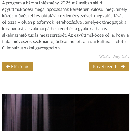
A program a három intézmény 2025 májusában aláírt
együttműködési megállapodásának keretében valósul meg, amely
közös művészeti és oktatási kezdeményezések megvalósítását
célozza – olyan platformok létrehozásával, amelyek támogatják a
kreativitást, a szakmai párbeszédet és a gyakorlatban is
alkalmazható tudás megszerzését. Az együttműködés célja, hogy a
fiatal művészek szakmai fejlődése mellett a hazai kulturális élet is
új impulzusokkal gazdagodjon.
(2025. July 02.)
Előző hír
Következő hír