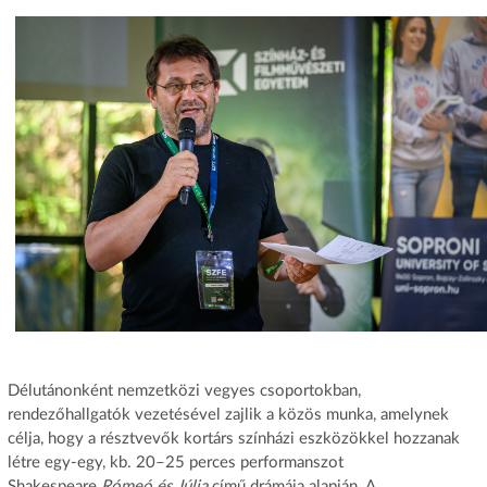
Délutánonként nemzetközi vegyes csoportokban,
rendezőhallgatók vezetésével zajlik a közös munka, amelynek
célja, hogy a résztvevők kortárs színházi eszközökkel hozzanak
létre egy-egy, kb. 20–25 perces performanszot
Shakespeare
Rómeó és Júlia
című drámája alapján. A