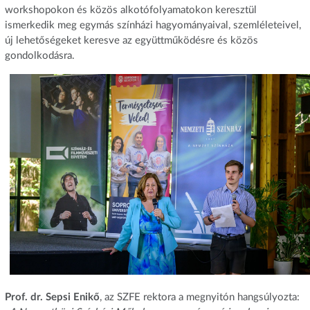
workshopokon és közös alkotófolyamatokon keresztül
ismerkedik meg egymás színházi hagyományaival, szemléleteivel,
új lehetőségeket keresve az együttműködésre és közös
gondolkodásra.
Prof. dr. Sepsi Enikő
, az SZFE rektora a megnyitón hangsúlyozta: