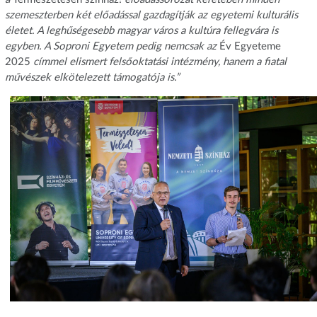
szemeszterben két előadással gazdagítják az egyetemi kulturális
életet. A leghűségesebb magyar város a kultúra fellegvára is
egyben. A Soproni Egyetem pedig nemcsak az
Év Egyeteme
2025
címmel elismert felsőoktatási intézmény, hanem a fiatal
művészek elkötelezett támogatója is.”