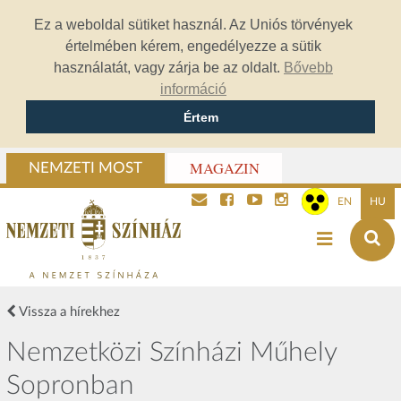
Ez a weboldal sütiket használ. Az Uniós törvények
értelmében kérem, engedélyezze a sütik
használatát, vagy zárja be az oldalt.
Bővebb
információ
Értem
MAGAZIN
NEMZETI MOST
EN
HU
Vissza a hírekhez
Nemzetközi Színházi Műhely
Sopronban