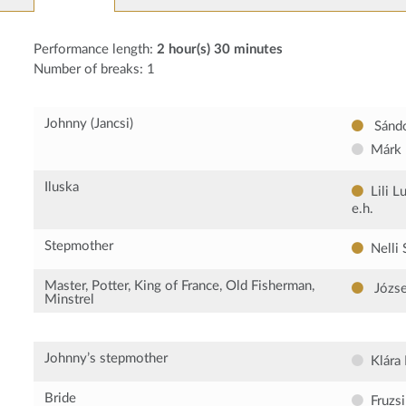
Performance length:
2 hour(s) 30 minutes
Number of breaks: 1
Johnny (Jancsi)
Sándo
Márk 
Iluska
Lili L
e.h.
Stepmother
Nelli
Master, Potter, King of France, Old Fisherman,
Józse
Minstrel
Johnny’s stepmother
Klára
Bride
Fruzs