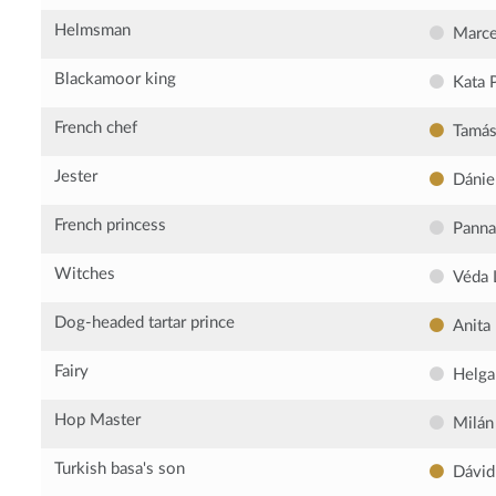
Helmsman
Marce
Blackamoor king
Kata 
French chef
Tamás
Jester
Dánie
French princess
Panna
Witches
Véda 
Dog-headed tartar prince
Anita
Fairy
Helga 
Hop Master
Milán
Turkish basa's son
Dávid