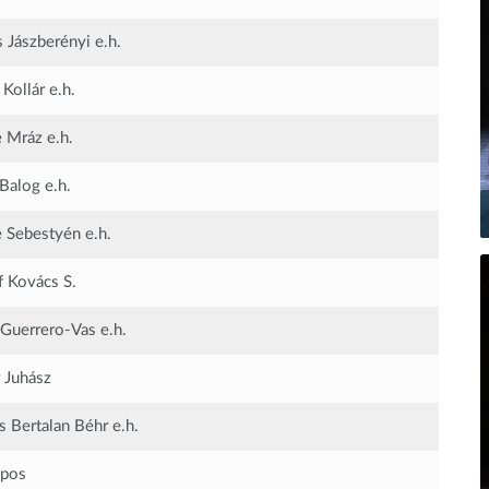
s Jászberényi
e.h.
 Kollár
e.h.
e Mráz
e.h.
 Balog
e.h.
 Sebestyén
e.h.
f Kovács S.
 Guerrero-Vas
e.h.
 Juhász
s Bertalan Béhr
e.h.
ipos