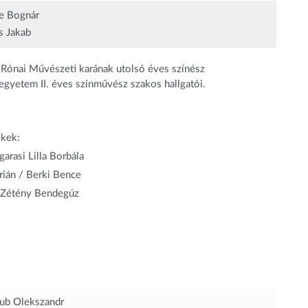
e Bognár
 Jakab
-Rónai Művészeti karának utolsó éves színész
 egyetem II. éves színművész szakos hallgatói.
kek:
arasi Lilla Borbála
ián / Berki Bence
ó Zétény Bendegúz
ub Olekszandr