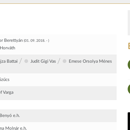
r Berettyán
(01. 09. 2018. - )
Horváth
/
/
ujza Battai
Judit Gigi Vas
Emese Orsolya Ménes
 Szűcs
f Varga
 Benyó
e.h.
ina Molnár
e.h.