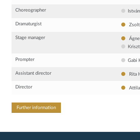
Choreographer
Istvá
Dramaturgist
Zsolt
Stage manager
Ágne
Krisz
Prompter
Gabi 
Assistant director
Rita 
Director
Attil
Further information