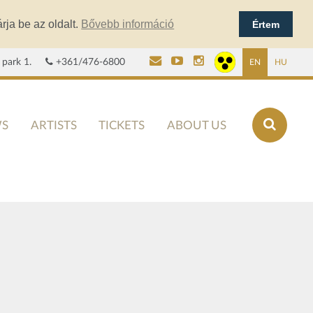
rja be az oldalt.
Bővebb információ
Értem
 park 1.
+361/476-6800
EN
HU
S
ARTISTS
TICKETS
ABOUT US