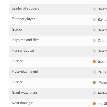
Leader of robbers
Baláz
Trumpet player
Bálint
Guidon
Benc
It ignites and flies
Zsolt
Hussar Captain
Bence
Hussar
Józse
Flute-playing girl
Paula
Hussar
Péter
Giant watchman
Andrá
Next door girl
Ilka S