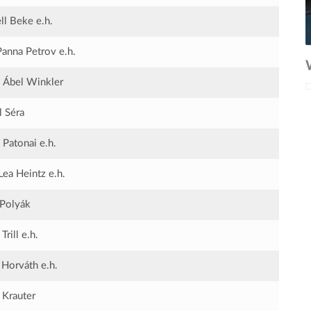
ll Beke
e.h.
Panna Petrov
e.h.
 Ábel Winkler
l Séra
 Patonai
e.h.
Lea Heintz
e.h.
 Polyák
Trill
e.h.
 Horváth
e.h.
 Krauter