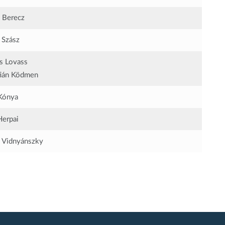
n Berecz
 Szász
s Lovass
tián Ködmen
Kónya
Herpai
a Vidnyánszky