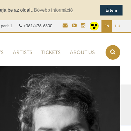
rja be az oldalt.
Bővebb információ
Értem
 park 1.
+361/476-6800
EN
HU
S
ARTISTS
TICKETS
ABOUT US