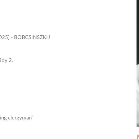
025) - BOBCSINSZKIJ
Boy 2.
ning clergyman'