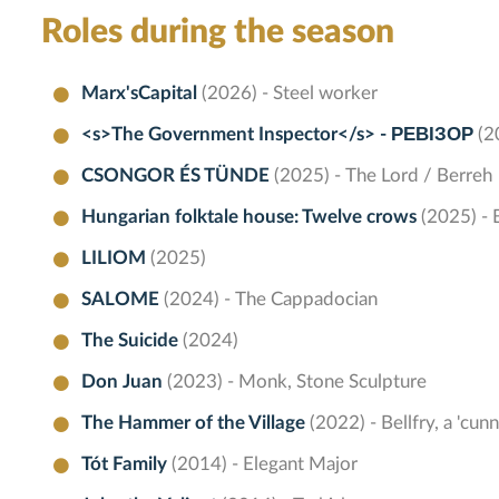
Roles during the season
Marx'sCapital
(2026) - Steel worker
<s>The Government Inspector</s> - РЕВІЗОР
(2
CSONGOR ÉS TÜNDE
(2025) - The Lord / Berreh
Hungarian folktale house: Twelve crows
(2025) - 
LILIOM
(2025)
SALOME
(2024) - The Cappadocian
The Suicide
(2024)
Don Juan
(2023) - Monk, Stone Sculpture
The Hammer of the Village
(2022) - Bellfry, a 'cun
Tót Family
(2014) - Elegant Major