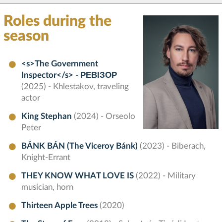
Roles during the
season
<s>The Government
Inspector</s> - РЕВІЗОР
(2025) - Khlestakov, traveling
actor
King Stephan
(2024) - Orseolo
Peter
BÁNK BÁN (The Viceroy Bánk)
(2023) - Biberach,
Knight-Errant
THEY KNOW WHAT LOVE IS
(2022) - Military
musician, horn
Thirteen Apple Trees
(2020)