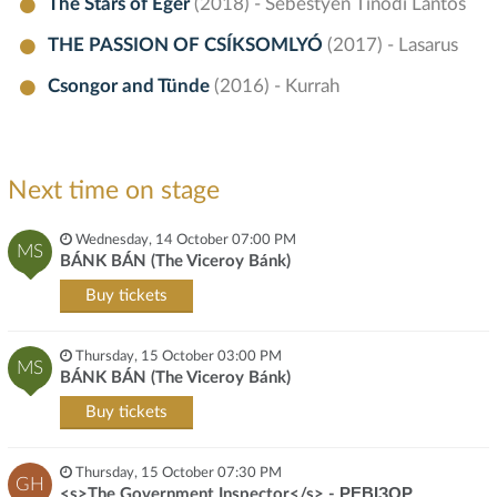
The Stars of Eger
(2018) - Sebestyén Tinódi Lantos
THE PASSION OF CSÍKSOMLYÓ
(2017) - Lasarus
Csongor and Tünde
(2016) - Kurrah
Next time on stage
Wednesday, 14 October 07:00 PM
MS
BÁNK BÁN (The Viceroy Bánk)
Buy tickets
Thursday, 15 October 03:00 PM
MS
BÁNK BÁN (The Viceroy Bánk)
Buy tickets
Thursday, 15 October 07:30 PM
GH
<s>The Government Inspector</s> - РЕВІЗОР