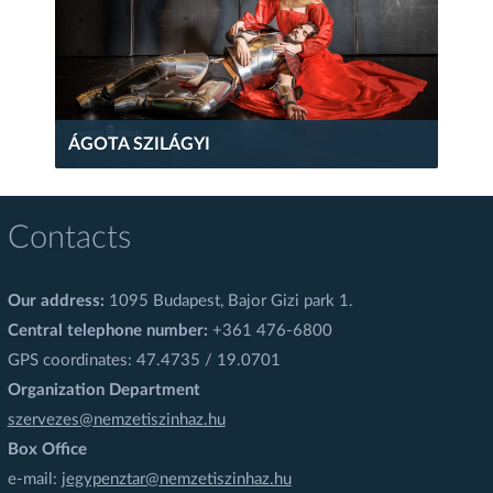
ÁGOTA SZILÁGYI
Contacts
Our address:
1095 Budapest, Bajor Gizi park 1.
Central telephone number:
+361 476-6800
GPS coordinates: 47.4735 / 19.0701
Organization Department
szervezes@nemzetiszinhaz.hu
Box Office
e-mail:
jegypenztar@nemzetiszinhaz.hu