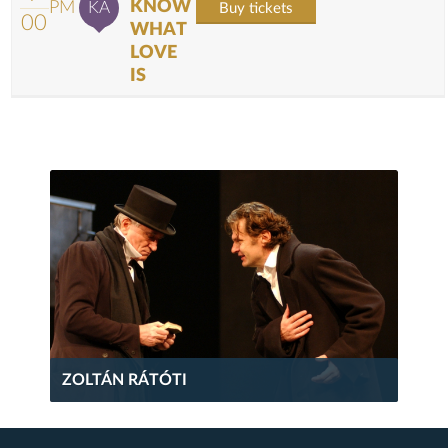
KNOW
PM
KA
Buy tickets
00
WHAT
LOVE
IS
ZOLTÁN RÁTÓTI