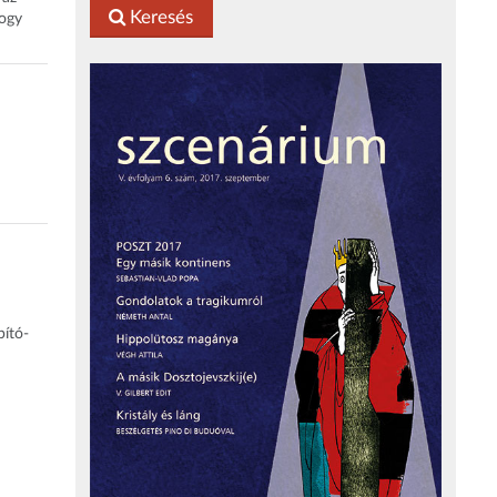
Keresés
hogy
pító-