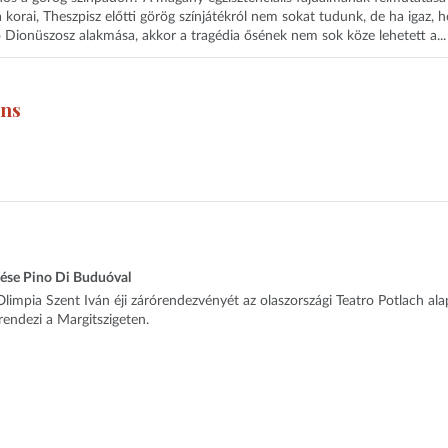
 korai, Theszpisz előtti görög színjátékról nem sokat tudunk, de ha igaz, 
 Dionüszosz alakmása, akkor a tragédia ősének nem sok köze lehetett a...
ens
tése Pino Di Buduóval
limpia Szent Iván éji zárórendezvényét az olaszországi Teatro Potlach ala
rendezi a Margitszigeten.