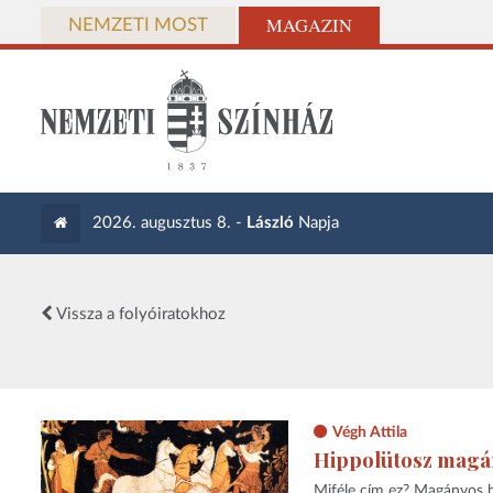
MAGAZIN
NEMZETI MOST
2026. augusztus 8. -
László
Napja
Vissza a folyóiratokhoz
Végh Attila
Hippolütosz magá
Miféle cím ez? Magányos h