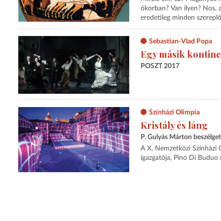
ókorban? Van ilyen? Nos, a
eredetileg minden szereplő
Sebastian-Vlad Popa
Egy másik kontin
POSZT 2017
Színházi Olimpia
Kristály és láng
P. Gulyás Márton beszélge
A X. Nemzetközi Színházi O
igazgatója, Pino Di Buduo 