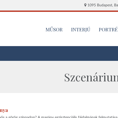
1095 Budapest, Baj
MŰSOR
INTERJÚ
PORTRÉ
Szcenárium
nya
ős a görög színpadon? A magány egzisztenciális fájdalmának felmutatása