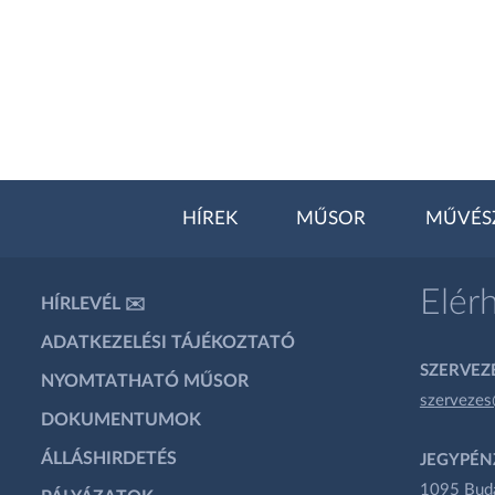
HÍREK
MŰSOR
MŰVÉS
Elér
HÍRLEVÉL ✉️
ADATKEZELÉSI TÁJÉKOZTATÓ
SZERVEZÉ
NYOMTATHATÓ MŰSOR
szervezes
DOKUMENTUMOK
ÁLLÁSHIRDETÉS
JEGYPÉN
1095 Budap