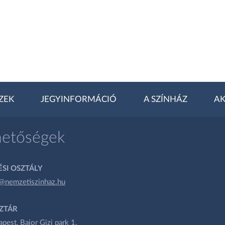
ZEK
JEGYINFORMÁCIÓ
A SZÍNHÁZ
AK
hetőségek
SI OSZTÁLY
@nemzetiszinhaz.hu
ZTÁR
est, Bajor Gizi park 1.