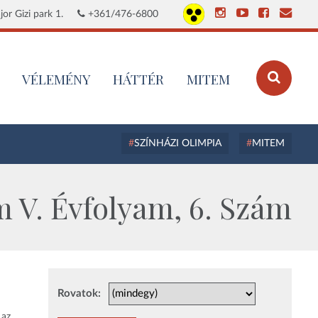
or Gizi park 1.
+361/476-6800
VÉLEMÉNY
HÁTTÉR
MITEM
SZÍNHÁZI OLIMPIA
MITEM
 V. Évfolyam, 6. Szám
Rovatok:
 az