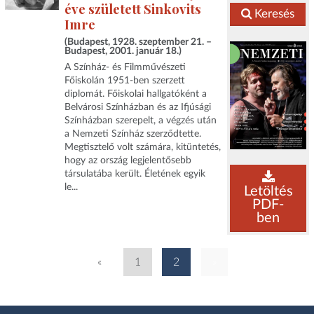
éve született Sinkovits
Keresés
Imre
(Budapest, 1928. szeptember 21. –
Budapest, 2001. január 18.)
A Színház- és Filmművészeti
Főiskolán 1951-ben szerzett
diplomát. Főiskolai hallgatóként a
Belvárosi Színházban és az Ifjúsági
Színházban szerepelt, a végzés után
a Nemzeti Színház szerződtette.
Megtisztelő volt számára, kitüntetés,
hogy az ország legjelentősebb
társulatába került. Életének egyik
le...
Letöltés
PDF-
ben
«
1
2
»