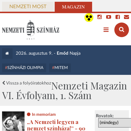
MAGAZIN
NEMZETI MOST
2026. augusztus 9. -
Emőd
Napja
SZÍNHÁZI OLIMPIA
MITEM
Nemzeti Magazin
Vissza a folyóiratokhoz
VI. Évfolyam, 1. Szám
In memoriam
Rovatok:
„A Nemzeti legyen a
nemzet színháza!” - 90