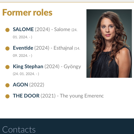
Former roles
SALOME
(2024) - Salome
(24.
01. 2024. - )
Eventide
(2024) - Esthajnal
(14.
09. 2024. - )
King Stephan
(2024) - Gyöngy
(24. 01. 2024. - )
AGON
(2022)
THE DOOR
(2021) - The young Emerenc
Contacts