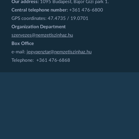
Our address:
1095 Budapest, Bajor Gizi park 1.
Central telephone number:
+361 476-6800
GPS coordinates: 47.4735 / 19.0701
Organization Department
szervezes@nemzetiszinhaz.hu
Box Office
e-mail:
jegypenztar@nemzetiszinhaz.hu
Telephone: +361 476-6868