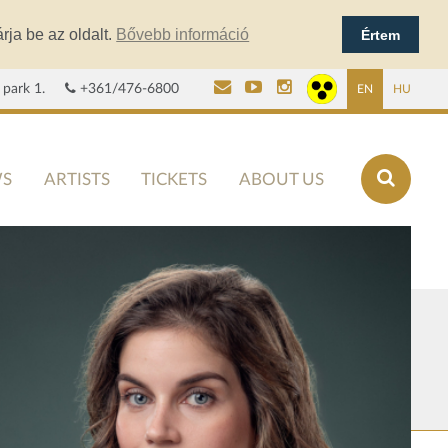
rja be az oldalt.
Bővebb információ
Értem
 park 1.
+361/476-6800
EN
HU
S
ARTISTS
TICKETS
ABOUT US