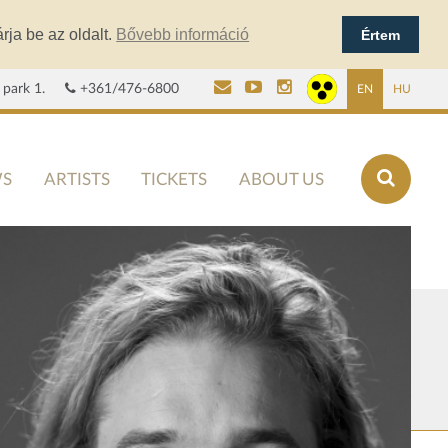
rja be az oldalt.
Bővebb információ
Értem
 park 1.
+361/476-6800
EN
HU
S
ARTISTS
TICKETS
ABOUT US