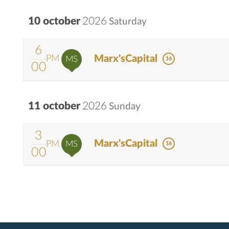
10 october
2026
Saturday
6
Marx'sCapital
PM
MS
16
00
11 october
2026
Sunday
3
Marx'sCapital
PM
MS
16
00