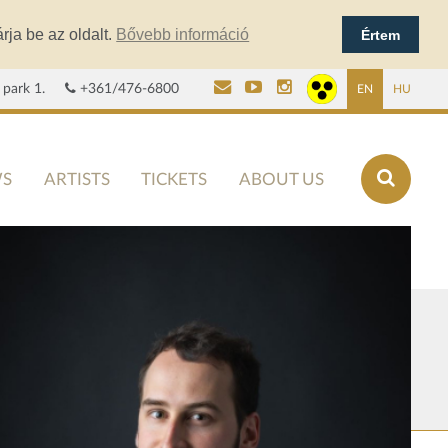
rja be az oldalt.
Bővebb információ
Értem
 park 1.
+361/476-6800
EN
HU
S
ARTISTS
TICKETS
ABOUT US