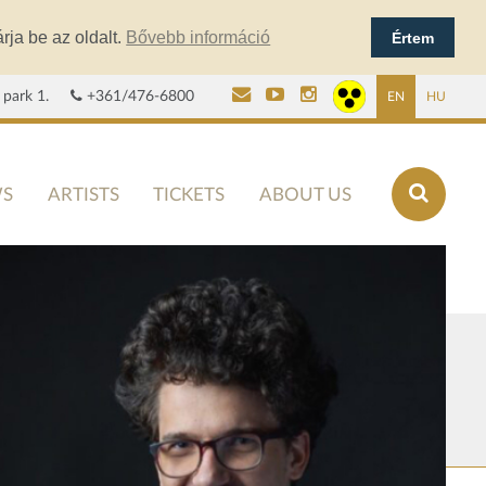
rja be az oldalt.
Bővebb információ
Értem
 park 1.
+361/476-6800
EN
HU
S
ARTISTS
TICKETS
ABOUT US