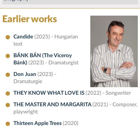
Earlier works
Candide
(2025) - Hungarian
text
BÁNK BÁN (The Viceroy
Bánk)
(2023) - Dramaturgist
Don Juan
(2023) -
Dramaturgie
THEY KNOW WHAT LOVE IS
(2022) - Songwriter
THE MASTER AND MARGARITA
(2021) - Composer,
playwright
Thirteen Apple Trees
(2020)