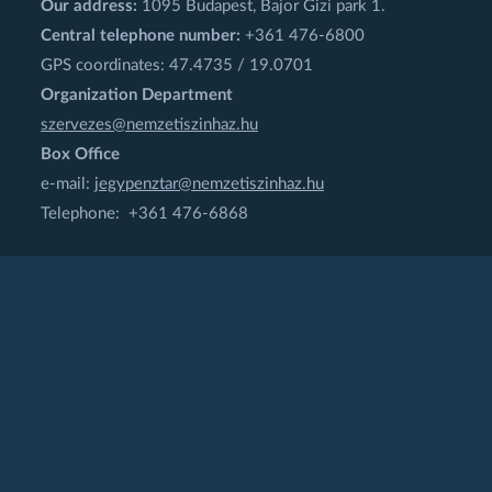
Our address:
1095 Budapest, Bajor Gizi park 1.
Central telephone number:
+361 476-6800
GPS coordinates: 47.4735 / 19.0701
Organization Department
szervezes@nemzetiszinhaz.hu
Box Office
e-mail:
jegypenztar@nemzetiszinhaz.hu
Telephone: +361 476-6868