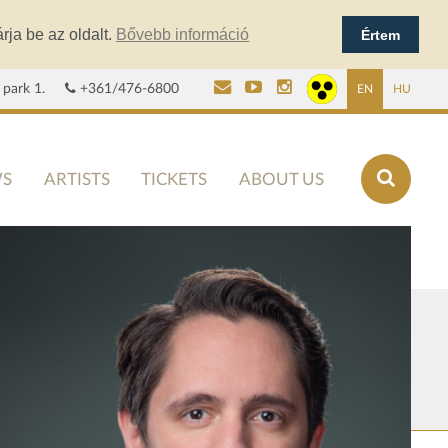
rja be az oldalt.
Bővebb információ
Értem
 park 1.
+361/476-6800
EN
HU
S
ARTISTS
TICKETS
ABOUT US