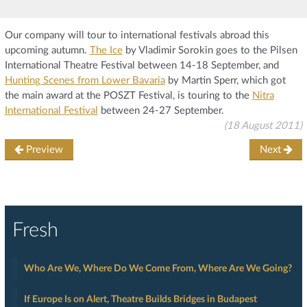
Our company will tour to international festivals abroad this
upcoming autumn.
The Ice
by Vladimir Sorokin goes to the Pilsen
International Theatre Festival between 14-18 September, and
Hunting Scenes from Lower Bavaria
by Martin Sperr, which got
the main award at the POSZT Festival, is touring to the
Nitra
International Festival
between 24-27 September.
(18 August 2011)
Preview
Next
Fresh
Who Are We, Where Do We Come From, Where Are We Going?
If Europe Is on Alert, Theatre Builds Bridges in Budapest