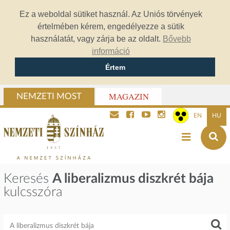
Ez a weboldal sütiket használ. Az Uniós törvények
értelmében kérem, engedélyezze a sütik
használatát, vagy zárja be az oldalt.
Bővebb
információ
Értem
MAGAZIN
NEMZETI MOST
EN
HU
Keresés
A liberalizmus diszkrét bája
kulcsszóra