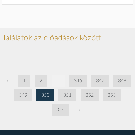
Találatok az előadások között
«
1
2
...
346
347
348
349
350
351
352
353
354
»