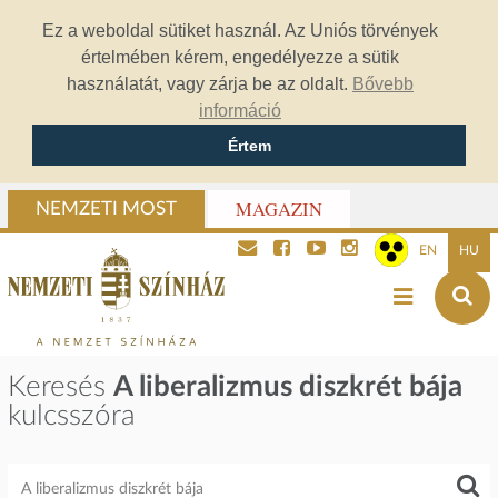
Ez a weboldal sütiket használ. Az Uniós törvények
értelmében kérem, engedélyezze a sütik
használatát, vagy zárja be az oldalt.
Bővebb
információ
Értem
MAGAZIN
NEMZETI MOST
EN
HU
Keresés
A liberalizmus diszkrét bája
kulcsszóra