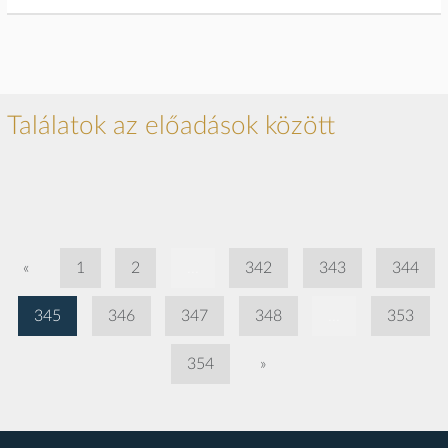
Találatok az előadások között
«
1
2
...
342
343
344
345
346
347
348
...
353
354
»