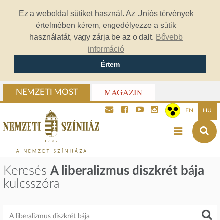
Ez a weboldal sütiket használ. Az Uniós törvények
értelmében kérem, engedélyezze a sütik
használatát, vagy zárja be az oldalt.
Bővebb
információ
Értem
MAGAZIN
NEMZETI MOST
EN
HU
Keresés
A liberalizmus diszkrét bája
kulcsszóra