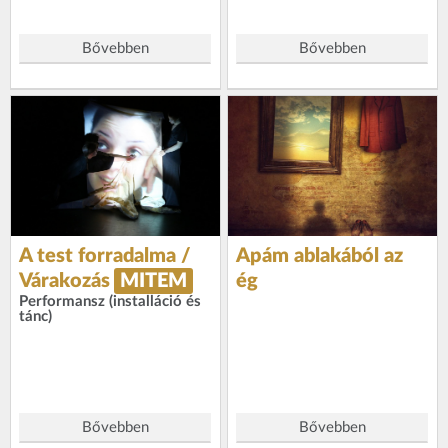
Bővebben
Bővebben
A test forradalma /
Apám ablakából az
Várakozás
MITEM
ég
Performansz (installáció és
tánc)
Bővebben
Bővebben