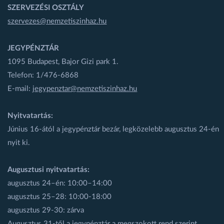
SZERVEZÉSI OSZTÁLY
szervezes@nemzetiszinhaz.hu
JEGYPÉNZTÁR
1095 Budapest, Bajor Gizi park 1.
Telefon: 1/476-6868
E-mail:
jegypenztar@nemzetiszinhaz.hu
Nyitvatartás:
Június 16-ától a jegypénztár bezár, legközelebb augusztus 24-én
nyit ki.
Augusztusi nyitvatartás:
augusztus 24–én: 10:00–14:00
augusztus 25–28: 10:00-18:00
augusztus 29-30: zárva
Augusztus 31-től a jegypénztár a megszokott rend szerint,