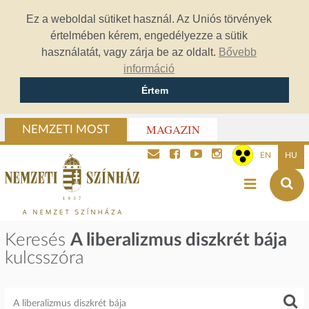
Ez a weboldal sütiket használ. Az Uniós törvények
értelmében kérem, engedélyezze a sütik
használatát, vagy zárja be az oldalt.
Bővebb
információ
Értem
MAGAZIN
NEMZETI MOST
EN
HU
Keresés
A liberalizmus diszkrét bája
kulcsszóra