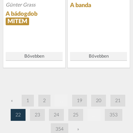
Günter Grass
A banda
A bádogdob
MITEM
Bővebben
Bővebben
«
1
2
...
19
20
21
22
23
24
25
...
353
354
»