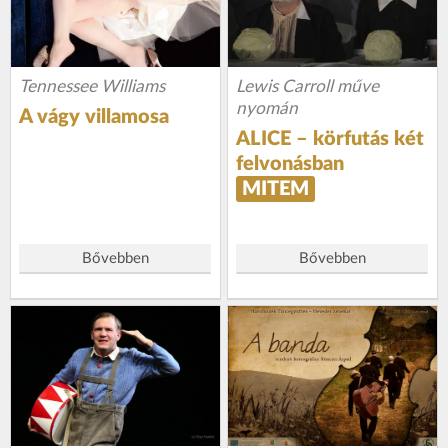
Tennessee Williams
Lewis Carroll műve
nyomán
A vágy villamosa
ALICE – körfutás két
felvonásban
MITEM
Bővebben
Bővebben