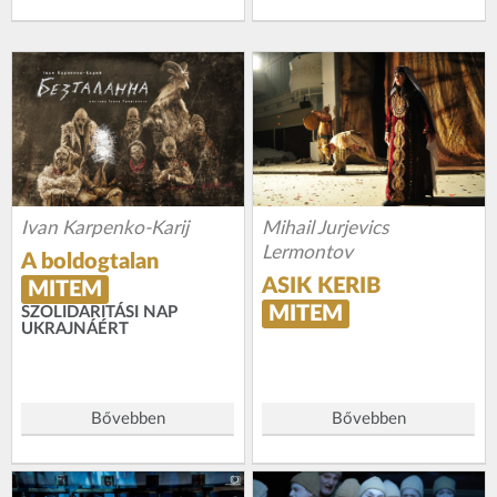
Ivan Karpenko-Karij
Mihail Jurjevics
Lermontov
A boldogtalan
ASIK KERIB
MITEM
MITEM
SZOLIDARITÁSI NAP
UKRAJNÁÉRT
Bővebben
Bővebben