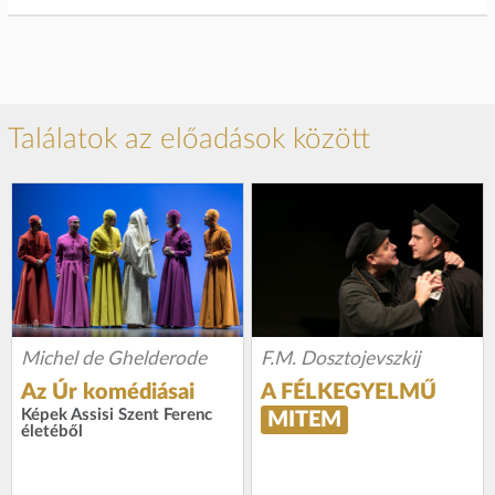
Találatok az előadások között
Michel de Ghelderode
F.M. Dosztojevszkij
Az Úr komédiásai
A FÉLKEGYELMŰ
Képek Assisi Szent Ferenc
MITEM
életéből