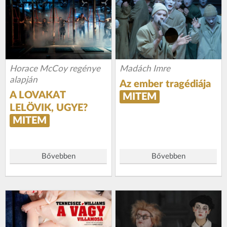
Horace McCoy regénye
Madách Imre
alapján
Az ember tragédiája
A LOVAKAT
MITEM
LELÖVIK, UGYE?
MITEM
Bővebben
Bővebben